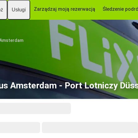
Zarządzaj moją rezerwacją
Śledzenie podr
óż
Usługi
Amsterdam
us Amsterdam - Port Lotniczy Düss