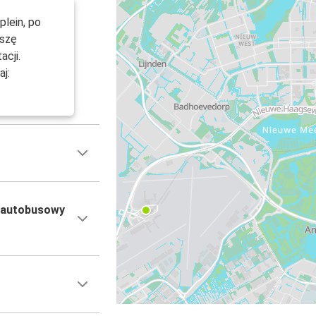
plein, po
oszę
acji.
j:
 autobusowy