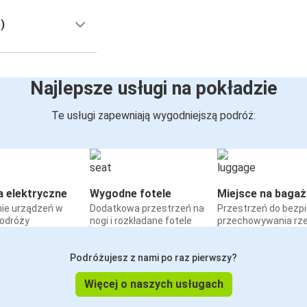
)
Najlepsze usługi na pokładzie
Te usługi zapewniają wygodniejszą podróż:
a elektryczne
Wygodne fotele
Miejsce na bagaż
ie urządzeń w
Dodatkowa przestrzeń na
Przestrzeń do bezp
podróży
nogi i rozkładane fotele
przechowywania rz
Podróżujesz z nami po raz pierwszy?
Więcej o naszych usługach