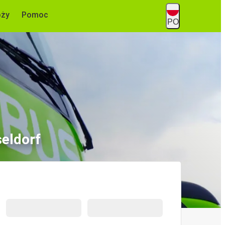
óży
Pomoc
PO
eldorf