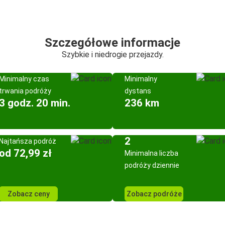
Szczegółowe informacje
Szybkie i niedrogie przejazdy.
Minimalny czas
Minimalny
trwania podróży
dystans
3 godz. 20 min.
236 km
2
Najtańsza podróż
od 72,99 zł
Minimalna liczba
podróży dziennie
Zobacz ceny
Zobacz podróże