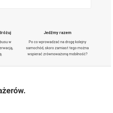
dróżuj
Jedźmy razem
obusu w
Po co wprowadzać na drogę kolejny
zerwacją,
samochód, skoro zamiast tego można
ą.
wspierać zrównoważoną mobilność?
ażerów.