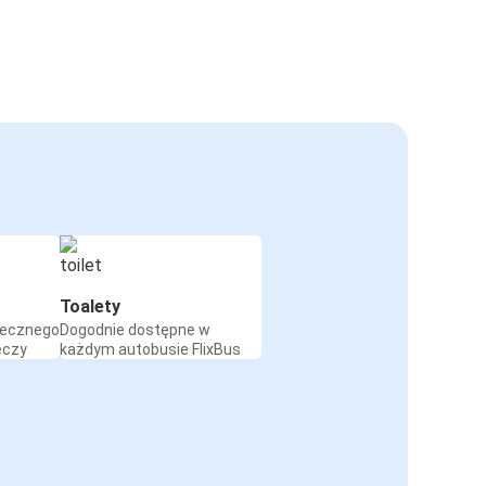
Toalety
iecznego
Dogodnie dostępne w
eczy
każdym autobusie FlixBus