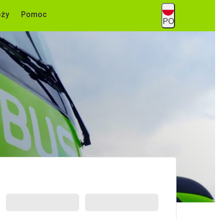
óży
Pomoc
PO