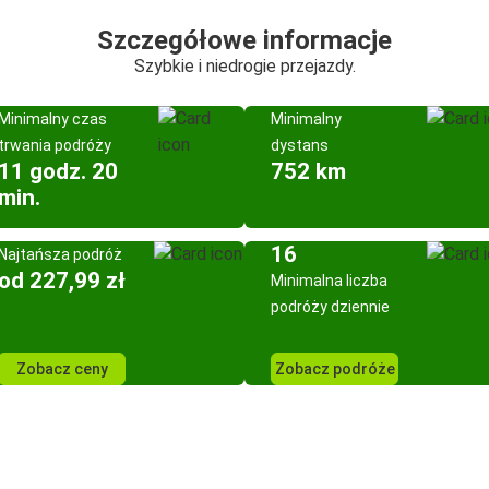
Szczegółowe informacje
Szybkie i niedrogie przejazdy.
Minimalny czas
Minimalny
trwania podróży
dystans
11 godz. 20
752 km
min.
16
Najtańsza podróż
od 227,99 zł
Minimalna liczba
podróży dziennie
Zobacz ceny
Zobacz podróże