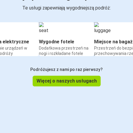
Te usługi zapewniają wygodniejszą podróż:
a elektryczne
Wygodne fotele
Miejsce na bagaż
ie urządzeń w
Dodatkowa przestrzeń na
Przestrzeń do bezp
podróży
nogi i rozkładane fotele
przechowywania rz
Podróżujesz z nami po raz pierwszy?
Więcej o naszych usługach