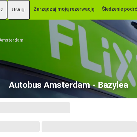
Zarządzaj moją rezerwacją
Śledzenie podr
óż
Usługi
Amsterdam
Autobus Amsterdam - Bazylea