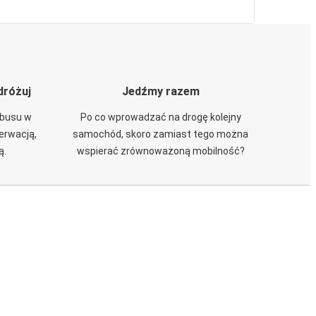
dróżuj
Jedźmy razem
obusu w
Po co wprowadzać na drogę kolejny
zerwacją,
samochód, skoro zamiast tego można
ą.
wspierać zrównoważoną mobilność?