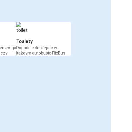
Toalety
iecznego
Dogodnie dostępne w
eczy
każdym autobusie FlixBus