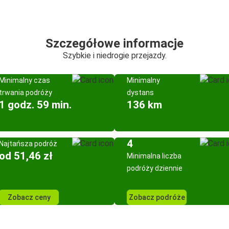
Szczegółowe informacje
Szybkie i niedrogie przejazdy.
Minimalny czas
Minimalny
trwania podróży
dystans
1 godz. 59 min.
136 km
4
Najtańsza podróż
od 51,46 zł
Minimalna liczba
podróży dziennie
Zobacz ceny
Zobacz podróże