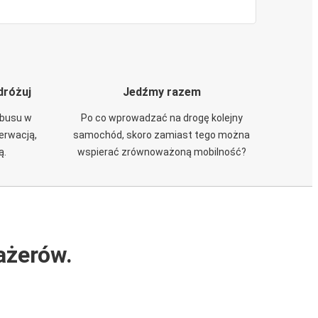
dróżuj
Jedźmy razem
obusu w
Po co wprowadzać na drogę kolejny
zerwacją,
samochód, skoro zamiast tego można
ą.
wspierać zrównoważoną mobilność?
ażerów.