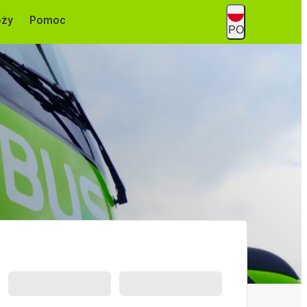
óży
Pomoc
PO