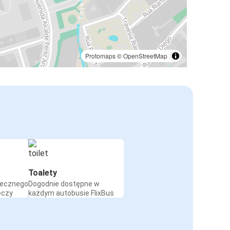
Protomaps
©
OpenStreetMap
Toalety
iecznego
Dogodnie dostępne w
eczy
każdym autobusie FlixBus