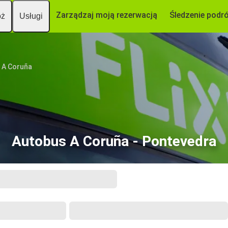
Zarządzaj moją rezerwacją
Śledzenie podr
óż
Usługi
A Coruña
Autobus A Coruña - Pontevedra