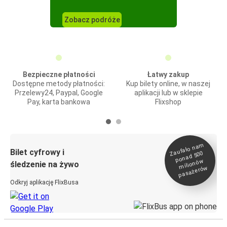
Zobacz podróże
Bezpieczne płatności
Łatwy zakup
Dostępne metody płatności:
Kup bilety online, w naszej
Przelewy24, Paypal, Google
aplikacji lub w sklepie
Pay, karta bankowa
Flixshop
Zaufało na
m
milionó
pasażeró
Bilet cyfrowy i
ponad 500
w
śledzenie na żywo
w
Odkryj aplikację FlixBusa