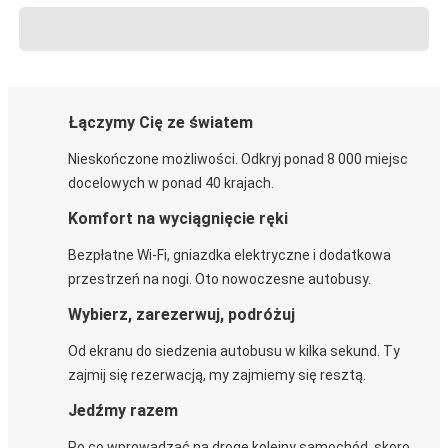
Łączymy Cię ze światem
Nieskończone możliwości. Odkryj ponad 8 000 miejsc
docelowych w ponad 40 krajach.
Komfort na wyciągnięcie ręki
Bezpłatne Wi-Fi, gniazdka elektryczne i dodatkowa
przestrzeń na nogi. Oto nowoczesne autobusy.
Wybierz, zarezerwuj, podróżuj
Od ekranu do siedzenia autobusu w kilka sekund. Ty
zajmij się rezerwacją, my zajmiemy się resztą.
Jedźmy razem
Po co wprowadzać na drogę kolejny samochód, skoro