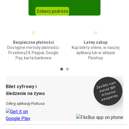
Zobacz podróże
Bezpieczne płatności
Łatwy zakup
Dostępne metody płatności:
Kup bilety online, w naszej
Przelewy24, Paypal, Google
aplikacji lub w sklepie
Pay, karta bankowa
Flixshop
Zaufało na
m
milionó
pasażeró
Bilet cyfrowy i
ponad 500
w
śledzenie na żywo
w
Odkryj aplikację FlixBusa