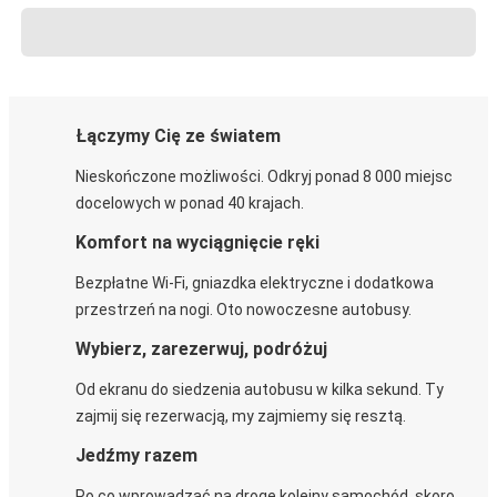
Łączymy Cię ze światem
Nieskończone możliwości. Odkryj ponad 8 000 miejsc
docelowych w ponad 40 krajach.
Komfort na wyciągnięcie ręki
Bezpłatne Wi-Fi, gniazdka elektryczne i dodatkowa
przestrzeń na nogi. Oto nowoczesne autobusy.
Wybierz, zarezerwuj, podróżuj
Od ekranu do siedzenia autobusu w kilka sekund. Ty
zajmij się rezerwacją, my zajmiemy się resztą.
Jedźmy razem
Po co wprowadzać na drogę kolejny samochód, skoro