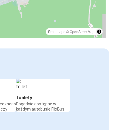
Protomaps
©
OpenStreetMap
Toalety
iecznego
Dogodnie dostępne w
eczy
każdym autobusie FlixBus