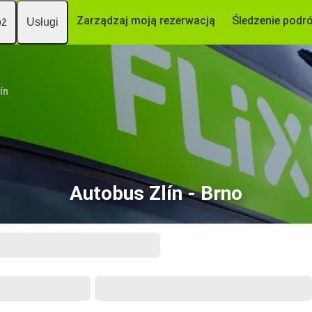
Zarządzaj moją rezerwacją
Śledzenie podr
óż
Usługi
ín
Autobus Zlín - Brno