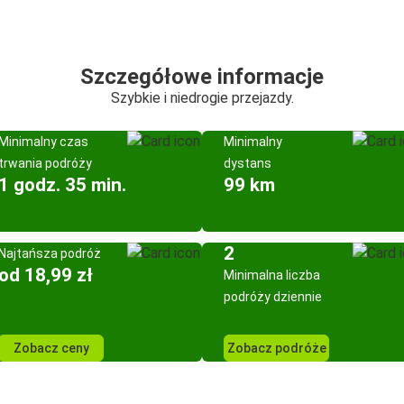
Szczegółowe informacje
Szybkie i niedrogie przejazdy.
Minimalny czas
Minimalny
trwania podróży
dystans
1 godz. 35 min.
99 km
2
Najtańsza podróż
od 18,99 zł
Minimalna liczba
podróży dziennie
Zobacz ceny
Zobacz podróże