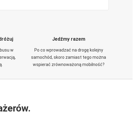
dróżuj
Jedźmy razem
obusu w
Po co wprowadzać na drogę kolejny
zerwacją,
samochód, skoro zamiast tego można
ą.
wspierać zrównoważoną mobilność?
ażerów.