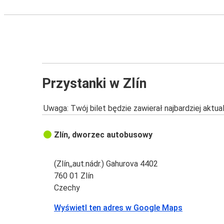
Przystanki w Zlín
Uwaga: Twój bilet będzie zawierał najbardziej aktu
Zlín, dworzec autobusowy
(Zlín,,aut.nádr.) Gahurova 4402
760 01 Zlín
Czechy
Wyświetl ten adres w Google Maps