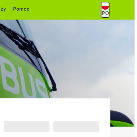
óży
Pomoc
PO