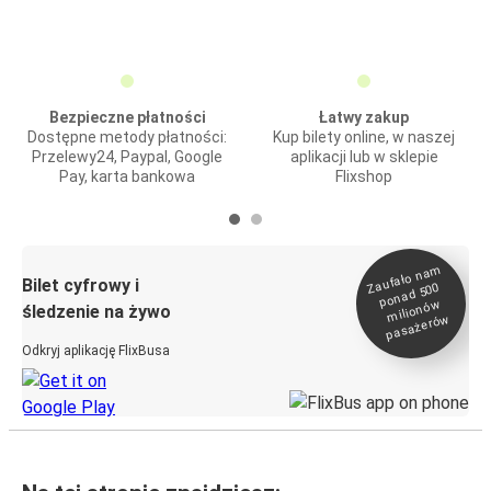
Bezpieczne płatności
Łatwy zakup
Dostępne metody płatności:
Kup bilety online, w naszej
Przelewy24, Paypal, Google
aplikacji lub w sklepie
Pay, karta bankowa
Flixshop
Zaufało na
m
milionó
pasażeró
Bilet cyfrowy i
ponad 500
w
śledzenie na żywo
w
Odkryj aplikację FlixBusa