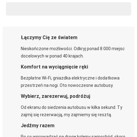
Łączymy Cię ze światem
Nieskończone możliwości. Odkryj ponad 8 000 miejsc
docelowych w ponad 40 krajach.
Komfort na wyciągnięcie ręki
Bezpłatne Wi-Fi, gniazdka elektryczne i dodatkowa
przestrzeń na nogi. Oto nowoczesne autobusy.
Wybierz, zarezerwuj, podróżuj
Od ekranu do siedzenia autobusu w kilka sekund. Ty
zajmij się rezerwacją, my zajmiemy się resztą.
Jedźmy razem
Po co wprowadzać na drogę kolejny samochód, skoro