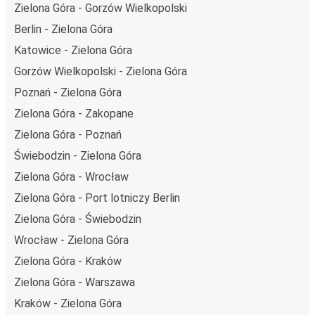
Zielona Góra - Gorzów Wielkopolski
flocie autobusów, wykorzystując alternatywne
technologie napędu i paliwa oraz oferując wszystkim
Berlin - Zielona Góra
pasażerom możliwość zrekompensowania emisji
Katowice - Zielona Góra
dwutlenku węgla przy zakupie biletu.
Gorzów Wielkopolski - Zielona Góra
Średni koszt
podróży autobusem na trasie Zielona Góra -
Poznań - Zielona Góra
Marsylia to
719,99 zł
, co sprawia, że podróż autobusem
jest znacznie tańsza od innych środków transportu.
Zielona Góra - Zakopane
Zielona Góra - Poznań
Podróż z: Zielona Góra
Świebodzin - Zielona Góra
Zielona Góra: podróżujesz z tego miasta i nie znasz go
Zielona Góra - Wrocław
zbyt dobrze? Oto wszystko, co musisz wiedzieć.
Zielona Góra jest węzłem komunikacyjnym z
Zielona Góra - Port lotniczy Berlin
przystankiem autobusowym
; 43 połączeniami do innych
Zielona Góra - Świebodzin
miast i codziennie zabiera podróżujących na przejazdy
Wrocław - Zielona Góra
krajowe i zagraniczne.
Zielona Góra - Kraków
Miejsce przyjazdu: Marsylia
Zielona Góra - Warszawa
Marsylia – przyjeżdżasz tu pierwszy raz? Oto wszystko,
Kraków - Zielona Góra
co musisz wiedzieć: