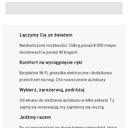
Łączymy Cię ze światem
Nieskończone możliwości. Odkryj ponad 8 000 miejsc
docelowych w ponad 40 krajach.
Komfort na wyciągnięcie ręki
Bezpłatne Wi-Fi, gniazdka elektryczne i dodatkowa
przestrzeń na nogi. Oto nowoczesne autobusy.
Wybierz, zarezerwuj, podróżuj
Od ekranu do siedzenia autobusu w kilka sekund. Ty
zajmij się rezerwacją, my zajmiemy się resztą.
Jedźmy razem
Po co wprowadzać na drogę kolejny samochód, skoro