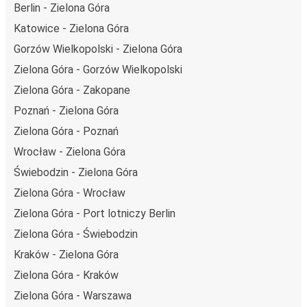
Berlin - Zielona Góra
technologie napędu i paliwa oraz oferując wszystkim
pasażerom możliwość zrekompensowania emisji
Katowice - Zielona Góra
dwutlenku węgla przy zakupie biletu.
Gorzów Wielkopolski - Zielona Góra
Średni koszt
podróży autobusem na trasie Zielona Góra -
Zielona Góra - Gorzów Wielkopolski
Lublin to
211,98 zł
, co sprawia, że podróż autobusem jest
Zielona Góra - Zakopane
znacznie tańsza od innych środków transportu.
Poznań - Zielona Góra
Podróż z: Zielona Góra
Zielona Góra - Poznań
Zielona Góra: podróżujesz z tego miasta i nie znasz go
Wrocław - Zielona Góra
zbyt dobrze? Oto wszystko, co musisz wiedzieć.
Świebodzin - Zielona Góra
Zielona Góra jest węzłem komunikacyjnym z
przystankiem autobusowym
; 43 połączeniami do innych
Zielona Góra - Wrocław
miast i codziennie zabiera podróżujących na przejazdy
Zielona Góra - Port lotniczy Berlin
krajowe i zagraniczne.
Zielona Góra - Świebodzin
Miejsce przyjazdu: Lublin
Kraków - Zielona Góra
Lublin – przyjeżdżasz tu pierwszy raz? Oto wszystko, co
Zielona Góra - Kraków
musisz wiedzieć:
Zielona Góra - Warszawa
Lublin ma świetne połączenie z innymi miejscami