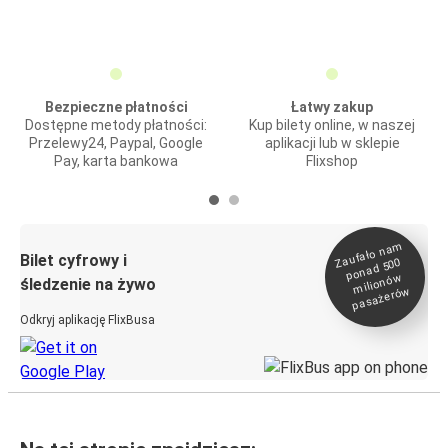
Bezpieczne płatności
Łatwy zakup
Dostępne metody płatności:
Kup bilety online, w naszej
Przelewy24, Paypal, Google
aplikacji lub w sklepie
Pay, karta bankowa
Flixshop
Zaufało na
m
milionó
pasażeró
Bilet cyfrowy i
ponad 500
w
śledzenie na żywo
w
Odkryj aplikację FlixBusa