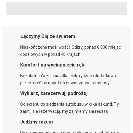
Łączymy Cię ze światem
Nieskończone możliwości. Odkryj ponad 8 000 miejsc
docelowych w ponad 40 krajach.
Komfort na wyciągnięcie ręki
Bezpłatne Wi-Fi, gniazdka elektryczne i dodatkowa
przestrzeń na nogi. Oto nowoczesne autobusy.
Wybierz, zarezerwuj, podróżuj
Od ekranu do siedzenia autobusu w kilka sekund. Ty
zajmij się rezerwacją, my zajmiemy się resztą.
Jedźmy razem
Po co wprowadzać na drogę kolejny samochód, skoro