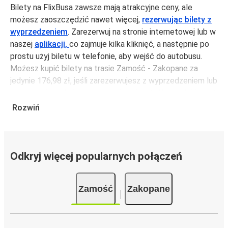
Bilety na FlixBusa zawsze mają atrakcyjne ceny, ale
możesz zaoszczędzić nawet więcej,
rezerwując bilety z
wyprzedzeniem
. Zarezerwuj na stronie internetowej lub w
naszej
aplikacji,
co zajmuje kilka kliknięć, a następnie po
prostu użyj biletu w telefonie, aby wejść do autobusu.
Możesz kupić bilety na trasie Zamość - Zakopane za
jedynie 176,98 zł, jeśli zarezerwujesz z wyprzedzeniem lub
na tygodniu, unikając weekendów i świąt. Aby podróżować
szybko, łatwo i zadbać o zmniejszanie śladu węglowego,
Rozwiń
podróżuj z FlixBusem.
Podróż na trasie Zamość - Zakopane
Trasa Zamość - Zakopane jest łatwa i wygodna z
Odkryj więcej popularnych połączeń
FlixBusem, dzięki 2 bezpośrednim połączeniom dziennie.
i może zająć
jedynie 12 godziny 14 min
.
Zamość
Zakopane
Podróż autobusem
ma mniejszy wpływ na środowisko
niż podróż samochodem czy samolotem. Stale pracujemy
nad tym, by jeszcze bardziej zmniejszać ślad węglowy,
stosując wysokie standardy środowiskowe w całej naszej