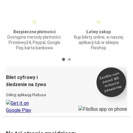
Bezpieczne płatności
Łatwy zakup
Dostępne metody płatności:
Kup bilety online, w naszej
Przelewy24, Paypal, Google
aplikacji lub w sklepie
Pay, karta bankowa
Flixshop
Zaufało na
m
milionó
pasażeró
Bilet cyfrowy i
ponad 500
w
śledzenie na żywo
w
Odkryj aplikację FlixBusa