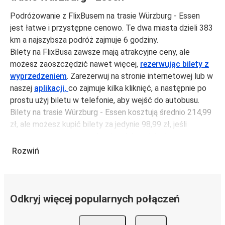
Podróżowanie z FlixBusem na trasie Würzburg - Essen
jest łatwe i przystępne cenowo. Te dwa miasta dzieli 383
km a najszybsza podróż zajmuje 6 godziny.
Bilety na FlixBusa zawsze mają atrakcyjne ceny, ale
możesz zaoszczędzić nawet więcej,
rezerwując bilety z
wyprzedzeniem
. Zarezerwuj na stronie internetowej lub w
naszej
aplikacji,
co zajmuje kilka kliknięć, a następnie po
prostu użyj biletu w telefonie, aby wejść do autobusu.
Bilety na trasie Würzburg - Essen kosztują średnio 214,99
zł, ale możesz kupić bilety za jedynie 98,99 zł, jeśli
zarezerwujesz z wyprzedzeniem lub w dni robocze,
unikając weekendów i świąt. Aby podróżować szybko,
Rozwiń
łatwo i zadbać o zmniejszanie śladu węglowego, podróżuj
z FlixBusem.
Podróż na trasie Würzburg - Essen
Odkryj więcej popularnych połączeń
Trasa Würzburg - Essen jest łatwa i wygodna z FlixBusem,
dzięki 4 bezpośrednim połączeniom dziennie.