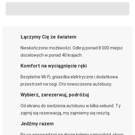
Łączymy Cię ze światem
Nieskończone możliwości. Odkryj ponad 8 000 miejsc
docelowych w ponad 40 krajach.
Komfort na wyciągnięcie ręki
Bezpłatne Wi-Fi, gniazdka elektryczne i dodatkowa
przestrzeń na nogi. Oto nowoczesne autobusy.
Wybierz, zarezerwuj, podróżuj
Od ekranu do siedzenia autobusu w kilka sekund. Ty
zajmij się rezerwacją, my zajmiemy się resztą.
Jedźmy razem
Po co wprowadzać na drogę kolejny samochód, skoro