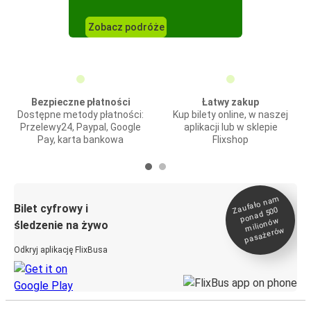
Zobacz podróże
Bezpieczne płatności
Łatwy zakup
Dostępne metody płatności:
Kup bilety online, w naszej
Przelewy24, Paypal, Google
aplikacji lub w sklepie
Pay, karta bankowa
Flixshop
Zaufało na
m
milionó
pasażeró
Bilet cyfrowy i
ponad 500
w
śledzenie na żywo
w
Odkryj aplikację FlixBusa