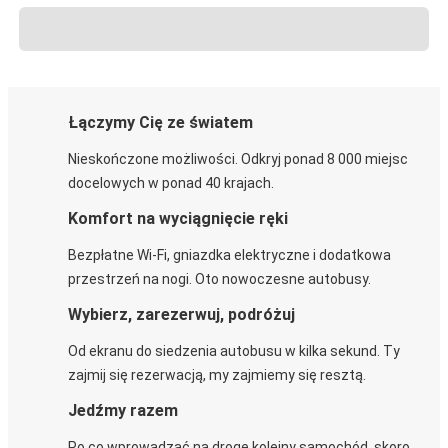
Łączymy Cię ze światem
Nieskończone możliwości. Odkryj ponad 8 000 miejsc
docelowych w ponad 40 krajach.
Komfort na wyciągnięcie ręki
Bezpłatne Wi-Fi, gniazdka elektryczne i dodatkowa
przestrzeń na nogi. Oto nowoczesne autobusy.
Wybierz, zarezerwuj, podróżuj
Od ekranu do siedzenia autobusu w kilka sekund. Ty
zajmij się rezerwacją, my zajmiemy się resztą.
Jedźmy razem
Po co wprowadzać na drogę kolejny samochód, skoro