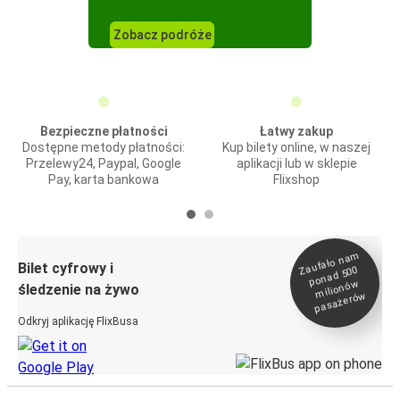
Zobacz podróże
Bezpieczne płatności
Łatwy zakup
Dostępne metody płatności:
Kup bilety online, w naszej
Przelewy24, Paypal, Google
aplikacji lub w sklepie
Pay, karta bankowa
Flixshop
Zaufało na
m
milionó
pasażeró
Bilet cyfrowy i
ponad 500
w
śledzenie na żywo
w
Odkryj aplikację FlixBusa