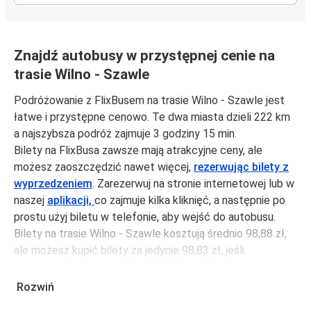
Znajdź autobusy w przystępnej cenie na
trasie Wilno - Szawle
Podróżowanie z FlixBusem na trasie Wilno - Szawle jest
łatwe i przystępne cenowo. Te dwa miasta dzieli 222 km
a najszybsza podróż zajmuje 3 godziny 15 min.
Bilety na FlixBusa zawsze mają atrakcyjne ceny, ale
możesz zaoszczędzić nawet więcej,
rezerwując bilety z
wyprzedzeniem
. Zarezerwuj na stronie internetowej lub w
naszej
aplikacji,
co zajmuje kilka kliknięć, a następnie po
prostu użyj biletu w telefonie, aby wejść do autobusu.
Bilety na trasie Wilno - Szawle kosztują średnio 98,88 zł,
ale możesz kupić bilety za jedynie 98,83 zł, jeśli
zarezerwujesz z wyprzedzeniem lub w dni robocze,
unikając weekendów i świąt. Aby podróżować szybko,
Rozwiń
łatwo i zadbać o zmniejszanie śladu węglowego, podróżuj