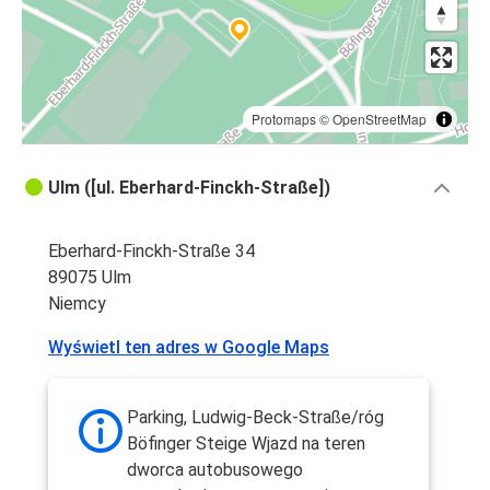
Protomaps
©
OpenStreetMap
Ulm ([ul. Eberhard-Finckh-Straße])
Eberhard-Finckh-Straße 34
89075 Ulm
Niemcy
Wyświetl ten adres w Google Maps
Parking, Ludwig-Beck-Straße/róg
Böfinger Steige Wjazd na teren
dworca autobusowego