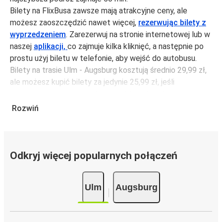
Bilety na FlixBusa zawsze mają atrakcyjne ceny, ale
możesz zaoszczędzić nawet więcej,
rezerwując bilety z
wyprzedzeniem
. Zarezerwuj na stronie internetowej lub w
naszej
aplikacji,
co zajmuje kilka kliknięć, a następnie po
prostu użyj biletu w telefonie, aby wejść do autobusu.
Bilety na trasie Ulm - Augsburg kosztują średnio 29,99 zł,
ale możesz kupić bilety za jedynie 25,99 zł, jeśli
zarezerwujesz z wyprzedzeniem lub w dni robocze,
unikając weekendów i świąt. Aby podróżować szybko,
Rozwiń
łatwo i zadbać o zmniejszanie śladu węglowego, podróżuj
z FlixBusem.
Podróż na trasie Ulm - Augsburg
Odkryj więcej popularnych połączeń
Trasa Ulm - Augsburg jest łatwa i wygodna z FlixBusem,
dzięki 12 bezpośrednim połączeniom dziennie.
Ulm
Augsburg
i może zająć
jedynie 50 min
.
Podróż autobusem
ma mniejszy wpływ na środowisko
niż podróż samochodem czy samolotem. Stale pracujemy