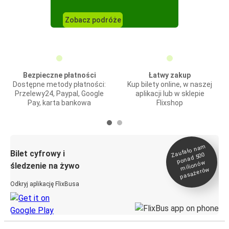
Zobacz podróże
Bezpieczne płatności
Łatwy zakup
Dostępne metody płatności:
Kup bilety online, w naszej
Przelewy24, Paypal, Google
aplikacji lub w sklepie
Pay, karta bankowa
Flixshop
Zaufało na
m
milionó
pasażeró
Bilet cyfrowy i
ponad 500
w
śledzenie na żywo
w
Odkryj aplikację FlixBusa