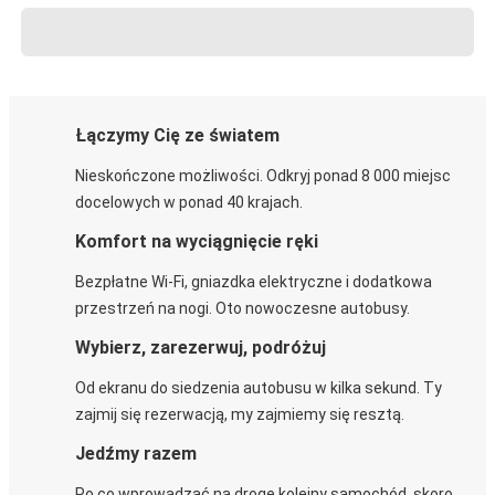
Łączymy Cię ze światem
Nieskończone możliwości. Odkryj ponad 8 000 miejsc
docelowych w ponad 40 krajach.
Komfort na wyciągnięcie ręki
Bezpłatne Wi-Fi, gniazdka elektryczne i dodatkowa
przestrzeń na nogi. Oto nowoczesne autobusy.
Wybierz, zarezerwuj, podróżuj
Od ekranu do siedzenia autobusu w kilka sekund. Ty
zajmij się rezerwacją, my zajmiemy się resztą.
Jedźmy razem
Po co wprowadzać na drogę kolejny samochód, skoro