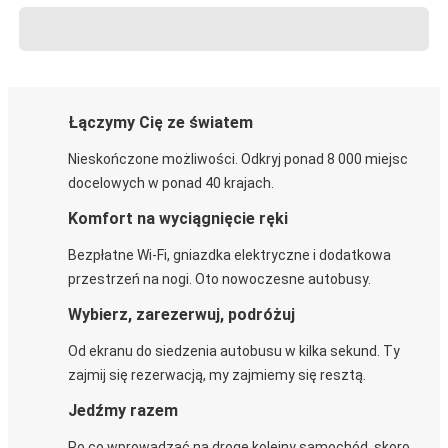
Łączymy Cię ze światem
Nieskończone możliwości. Odkryj ponad 8 000 miejsc
docelowych w ponad 40 krajach.
Komfort na wyciągnięcie ręki
Bezpłatne Wi-Fi, gniazdka elektryczne i dodatkowa
przestrzeń na nogi. Oto nowoczesne autobusy.
Wybierz, zarezerwuj, podróżuj
Od ekranu do siedzenia autobusu w kilka sekund. Ty
zajmij się rezerwacją, my zajmiemy się resztą.
Jedźmy razem
Po co wprowadzać na drogę kolejny samochód, skoro