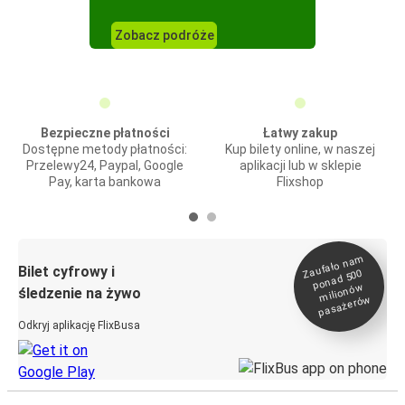
Zobacz podróże
Bezpieczne płatności
Łatwy zakup
Dostępne metody płatności:
Kup bilety online, w naszej
Przelewy24, Paypal, Google
aplikacji lub w sklepie
Pay, karta bankowa
Flixshop
Zaufało na
m
milionó
pasażeró
Bilet cyfrowy i
ponad 500
w
śledzenie na żywo
w
Odkryj aplikację FlixBusa