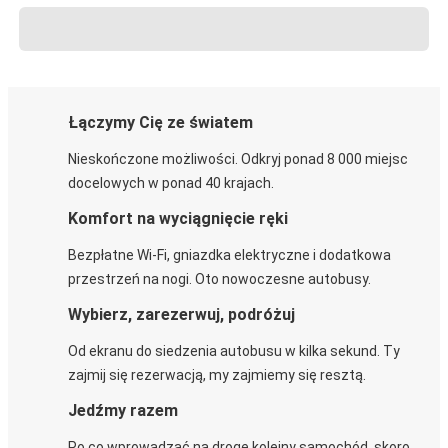
Łączymy Cię ze światem
Nieskończone możliwości. Odkryj ponad 8 000 miejsc
docelowych w ponad 40 krajach.
Komfort na wyciągnięcie ręki
Bezpłatne Wi-Fi, gniazdka elektryczne i dodatkowa
przestrzeń na nogi. Oto nowoczesne autobusy.
Wybierz, zarezerwuj, podróżuj
Od ekranu do siedzenia autobusu w kilka sekund. Ty
zajmij się rezerwacją, my zajmiemy się resztą.
Jedźmy razem
Po co wprowadzać na drogę kolejny samochód, skoro