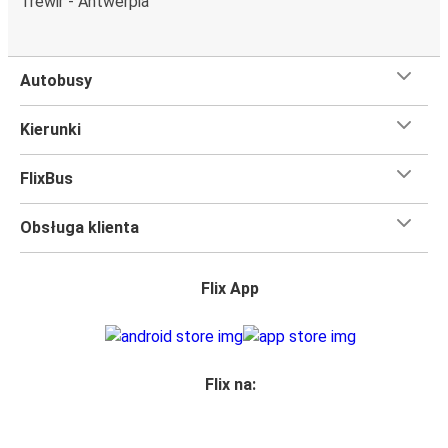
Trewir - Antwerpia
Czego się spodziewać na pokładzie FlixBusa na
trasie Trewir - Würzburg
Autobusy
Podróż na trasie Trewir - Würzburg na pokładzie FlixBusa
oznacza wygodną podróż w wielkim stylu, z
Kierunki
udogodnieniami
, dzięki którym czas szybciej minie.
Większość naszych autobusów jest wyposażona w
FlixBus
bezpłatne Wi-Fi,
toalety i gniazdka elektryczne.
Możesz bezpłatnie zabrać ze sobą
jedną sztuka bagażu
Obsługa klienta
podręcznego i jedną sztukę bagażu głównego
, więc
nawet jeśli wybierasz się w długą podróż, nie musisz się
martwić, że nie wystarczy Ci miejsca w bagażu.
Flix App
Wszyscy podróżujący z biletami
mają zagwarantowane
miejsce siedzące
w naszych autobusach
ale jeśli chcesz
wybrać specjalne miejsce
, możesz zrobić to podczas
zakupu biletu. Do wyboru masz
miejsce klasyczne,
Flix na:
miejsce ze stolikiem, panoramę lub dodatkowe, puste
miejsce obok.