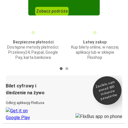
Zobacz podróże
Bezpieczne płatności
Łatwy zakup
Dostępne metody płatności:
Kup bilety online, w naszej
Przelewy24, Paypal, Google
aplikacji lub w sklepie
Pay, karta bankowa
Flixshop
Zaufało na
m
milionó
pasażeró
Bilet cyfrowy i
ponad 500
w
śledzenie na żywo
w
Odkryj aplikację FlixBusa