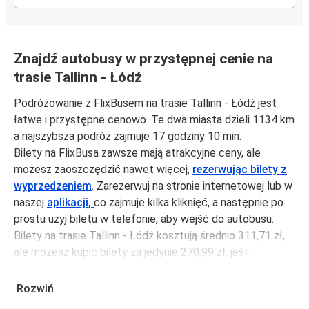
Znajdź autobusy w przystępnej cenie na
trasie Tallinn - Łódź
Podróżowanie z FlixBusem na trasie Tallinn - Łódź jest
łatwe i przystępne cenowo. Te dwa miasta dzieli 1134 km
a najszybsza podróż zajmuje 17 godziny 10 min.
Bilety na FlixBusa zawsze mają atrakcyjne ceny, ale
możesz zaoszczędzić nawet więcej,
rezerwując bilety z
wyprzedzeniem
. Zarezerwuj na stronie internetowej lub w
naszej
aplikacji,
co zajmuje kilka kliknięć, a następnie po
prostu użyj biletu w telefonie, aby wejść do autobusu.
Bilety na trasie Tallinn - Łódź kosztują średnio 311,71 zł,
ale możesz kupić bilety za jedynie 270,99 zł, jeśli
zarezerwujesz z wyprzedzeniem lub w dni robocze,
unikając weekendów i świąt. Aby podróżować szybko,
Rozwiń
łatwo i zadbać o zmniejszanie śladu węglowego, podróżuj