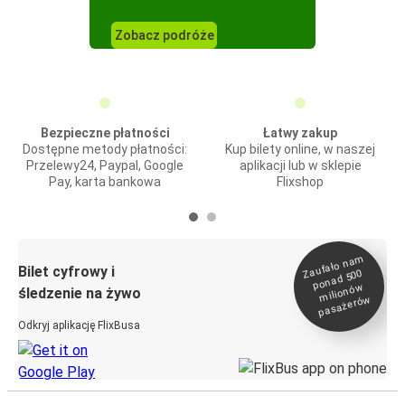
Zobacz podróże
Bezpieczne płatności
Łatwy zakup
Dostępne metody płatności:
Kup bilety online, w naszej
Przelewy24, Paypal, Google
aplikacji lub w sklepie
Pay, karta bankowa
Flixshop
Zaufało na
m
milionó
pasażeró
Bilet cyfrowy i
ponad 500
w
śledzenie na żywo
w
Odkryj aplikację FlixBusa