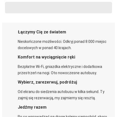
Łączymy Cię ze światem
Nieskończone możliwości. Odkryj ponad 8 000 miejsc
docelowych w ponad 40 krajach.
Komfort na wyciągnięcie ręki
Bezpłatne Wi-Fi, gniazdka elektryczne i dodatkowa
przestrzeń na nogi. Oto nowoczesne autobusy.
Wybierz, zarezerwuj, podróżuj
Od ekranu do siedzenia autobusu w kilka sekund. Ty
zajmij się rezerwacją, my zajmiemy się resztą.
Jedźmy razem
Po co wprowadzać na drogę kolejny samochód, skoro