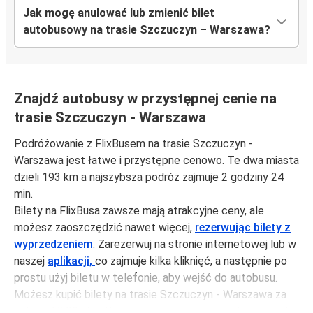
Jak mogę anulować lub zmienić bilet
autobusowy na trasie Szczuczyn – Warszawa?
Znajdź autobusy w przystępnej cenie na
trasie Szczuczyn - Warszawa
Podróżowanie z FlixBusem na trasie Szczuczyn -
Warszawa jest łatwe i przystępne cenowo. Te dwa miasta
dzieli 193 km a najszybsza podróż zajmuje 2 godziny 24
min.
Bilety na FlixBusa zawsze mają atrakcyjne ceny, ale
możesz zaoszczędzić nawet więcej,
rezerwując bilety z
wyprzedzeniem
. Zarezerwuj na stronie internetowej lub w
naszej
aplikacji,
co zajmuje kilka kliknięć, a następnie po
prostu użyj biletu w telefonie, aby wejść do autobusu.
Możesz kupić bilety na trasie Szczuczyn - Warszawa za
jedynie 62,00 zł, jeśli zarezerwujesz z wyprzedzeniem lub