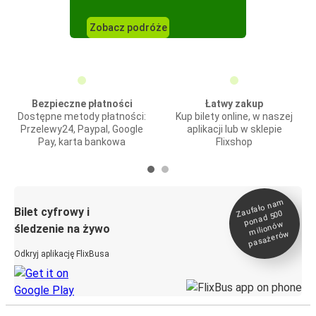
Zobacz podróże
Bezpieczne płatności
Łatwy zakup
Dostępne metody płatności:
Kup bilety online, w naszej
Przelewy24, Paypal, Google
aplikacji lub w sklepie
Pay, karta bankowa
Flixshop
Zaufało na
m
milionó
pasażeró
Bilet cyfrowy i
ponad 500
w
śledzenie na żywo
w
Odkryj aplikację FlixBusa