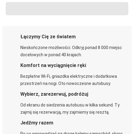
Łączymy Cię ze światem
Nieskończone możliwości. Odkryj ponad 8 000 miejsc
docelowych w ponad 40 krajach.
Komfort na wyciągnięcie ręki
Bezpłatne Wi-Fi, gniazdka elektryczne i dodatkowa
przestrzeń na nogi. Oto nowoczesne autobusy.
Wybierz, zarezerwuj, podróżuj
Od ekranu do siedzenia autobusu w kilka sekund. Ty
zajmij się rezerwacją, my zajmiemy się resztą.
Jedźmy razem
Po co wprowadzać na drogę kolejny samochód, skoro