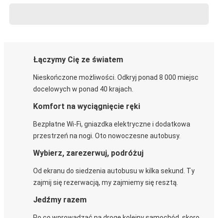
Łączymy Cię ze światem
Nieskończone możliwości. Odkryj ponad 8 000 miejsc
docelowych w ponad 40 krajach.
Komfort na wyciągnięcie ręki
Bezpłatne Wi-Fi, gniazdka elektryczne i dodatkowa
przestrzeń na nogi. Oto nowoczesne autobusy.
Wybierz, zarezerwuj, podróżuj
Od ekranu do siedzenia autobusu w kilka sekund. Ty
zajmij się rezerwacją, my zajmiemy się resztą.
Jedźmy razem
Po co wprowadzać na drogę kolejny samochód, skoro