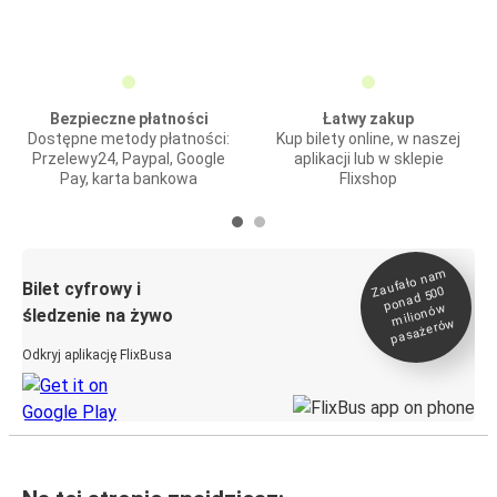
Bezpieczne płatności
Łatwy zakup
Dostępne metody płatności:
Kup bilety online, w naszej
Przelewy24, Paypal, Google
aplikacji lub w sklepie
Pay, karta bankowa
Flixshop
Zaufało na
m
milionó
pasażeró
Bilet cyfrowy i
ponad 500
w
śledzenie na żywo
w
Odkryj aplikację FlixBusa