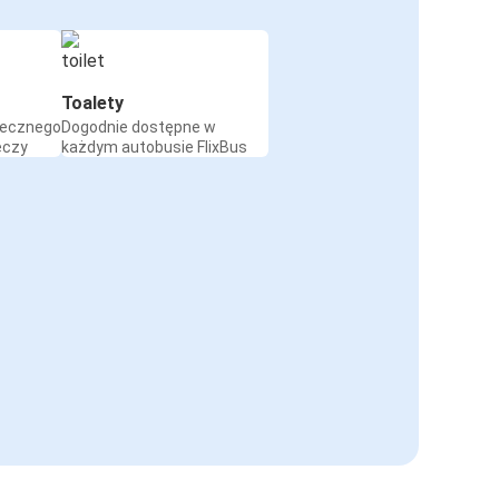
Toalety
iecznego
Dogodnie dostępne w
eczy
każdym autobusie FlixBus