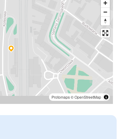
Protomaps
©
OpenStreetMap