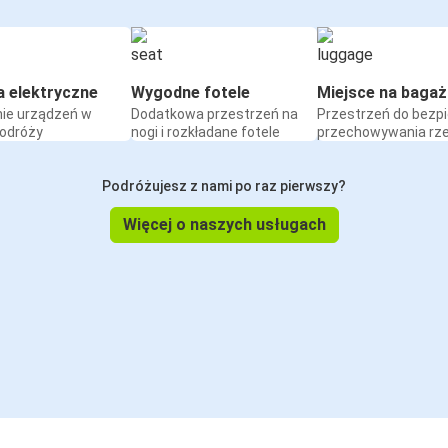
a elektryczne
Wygodne fotele
Miejsce na bagaż
ie urządzeń w
Dodatkowa przestrzeń na
Przestrzeń do bezp
podróży
nogi i rozkładane fotele
przechowywania rz
Podróżujesz z nami po raz pierwszy?
Więcej o naszych usługach