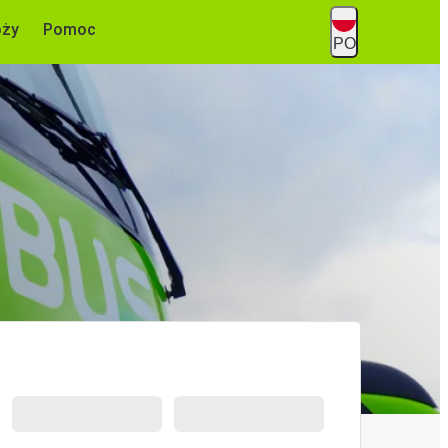
óży
Pomoc
PO