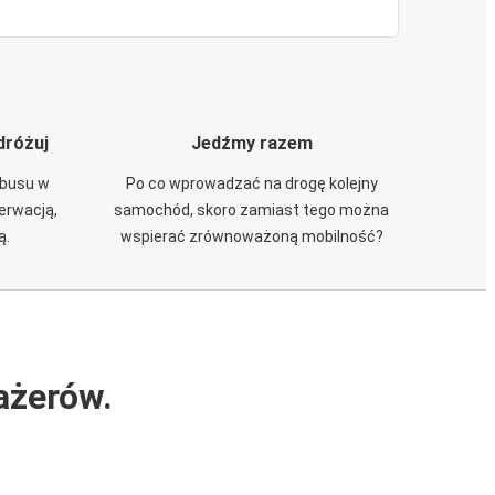
dróżuj
Jedźmy razem
obusu w
Po co wprowadzać na drogę kolejny
zerwacją,
samochód, skoro zamiast tego można
ą.
wspierać zrównoważoną mobilność?
ażerów.