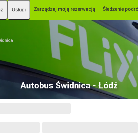
Zarządzaj moją rezerwacją
Śledzenie podr
óż
Usługi
idnica
Autobus Świdnica - Łódź