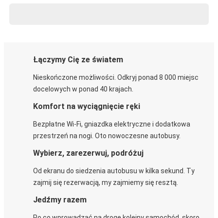
Łączymy Cię ze światem
Nieskończone możliwości. Odkryj ponad 8 000 miejsc
docelowych w ponad 40 krajach.
Komfort na wyciągnięcie ręki
Bezpłatne Wi-Fi, gniazdka elektryczne i dodatkowa
przestrzeń na nogi. Oto nowoczesne autobusy.
Wybierz, zarezerwuj, podróżuj
Od ekranu do siedzenia autobusu w kilka sekund. Ty
zajmij się rezerwacją, my zajmiemy się resztą.
Jedźmy razem
Po co wprowadzać na drogę kolejny samochód, skoro