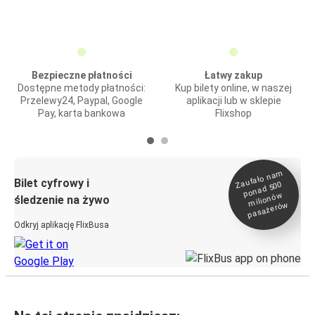
Bezpieczne płatności
Łatwy zakup
Dostępne metody płatności:
Kup bilety online, w naszej
Przelewy24, Paypal, Google
aplikacji lub w sklepie
Pay, karta bankowa
Flixshop
Zaufało na
m
milionó
pasażeró
Bilet cyfrowy i
ponad 500
w
śledzenie na żywo
w
Odkryj aplikację FlixBusa