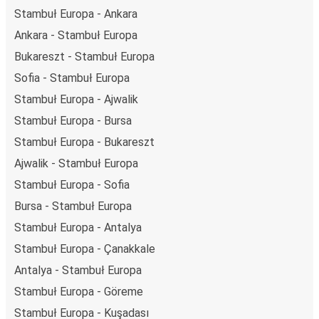
Stambuł Europa - Ankara
flocie autobusów, wykorzystując alternatywne
technologie napędu i paliwa oraz oferując wszystkim
Ankara - Stambuł Europa
pasażerom możliwość zrekompensowania emisji
Bukareszt - Stambuł Europa
dwutlenku węgla przy zakupie biletu.
Sofia - Stambuł Europa
Średni koszt
podróży autobusem na trasie Stambuł
Stambuł Europa - Ajwalik
Europa - Warszawa to
644,70 zł
, co sprawia, że podróż
autobusem jest znacznie tańsza od innych środków
Stambuł Europa - Bursa
transportu.
Stambuł Europa - Bukareszt
Podróż z: Stambuł Europa
Ajwalik - Stambuł Europa
Stambuł Europa - Sofia
Stambuł Europa: podróżujesz z tego miasta i nie znasz go
zbyt dobrze? Oto wszystko, co musisz wiedzieć.
Bursa - Stambuł Europa
Stambuł Europa jest węzłem komunikacyjnym z
2
Stambuł Europa - Antalya
przystankami autobusowymi
; 253 połączeniami do
Stambuł Europa - Çanakkale
innych miast i codziennie zabiera podróżujących na
Antalya - Stambuł Europa
przejazdy krajowe i zagraniczne.
Stambuł Europa - Göreme
Miejsce przyjazdu: Warszawa
Stambuł Europa - Kuşadası