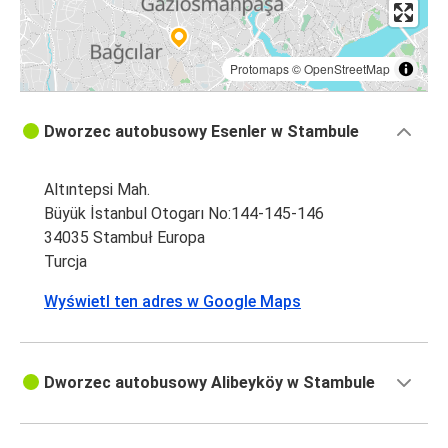
Protomaps
©
OpenStreetMap
Dworzec autobusowy Esenler w Stambule
Altıntepsi Mah.
Büyük İstanbul Otogarı No:144-145-146
34035 Stambuł Europa
Turcja
Wyświetl ten adres w Google Maps
Dworzec autobusowy Alibeyköy w Stambule