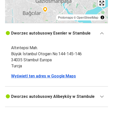
Protomaps
©
OpenStreetMap
Dworzec autobusowy Esenler w Stambule
Altıntepsi Mah.
Büyük İstanbul Otogarı No:144-145-146
34035 Stambuł Europa
Turcja
Wyświetl ten adres w Google Maps
Dworzec autobusowy Alibeyköy w Stambule