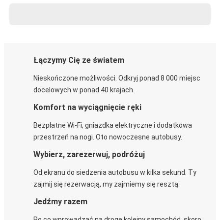
Łączymy Cię ze światem
Nieskończone możliwości. Odkryj ponad 8 000 miejsc
docelowych w ponad 40 krajach.
Komfort na wyciągnięcie ręki
Bezpłatne Wi-Fi, gniazdka elektryczne i dodatkowa
przestrzeń na nogi. Oto nowoczesne autobusy.
Wybierz, zarezerwuj, podróżuj
Od ekranu do siedzenia autobusu w kilka sekund. Ty
zajmij się rezerwacją, my zajmiemy się resztą.
Jedźmy razem
Po co wprowadzać na drogę kolejny samochód, skoro