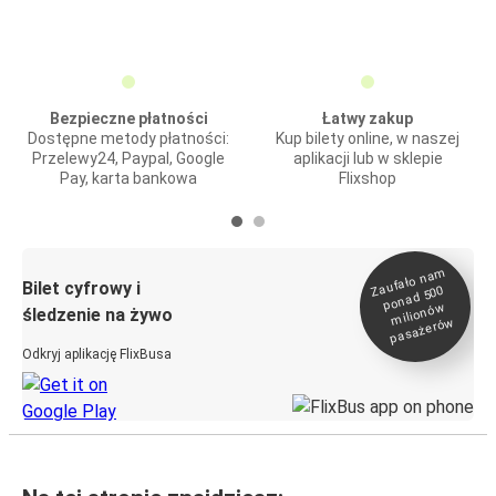
Bezpieczne płatności
Łatwy zakup
Dostępne metody płatności:
Kup bilety online, w naszej
Przelewy24, Paypal, Google
aplikacji lub w sklepie
Pay, karta bankowa
Flixshop
Zaufało na
m
milionó
pasażeró
Bilet cyfrowy i
ponad 500
w
śledzenie na żywo
w
Odkryj aplikację FlixBusa