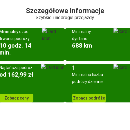
Szczegółowe informacje
Szybkie i niedrogie przejazdy.
Minimalny czas
Minimalny
trwania podróży
dystans
10 godz. 14
688 km
min.
1
Najtańsza podróż
od 162,99 zł
Minimalna liczba
podróży dziennie
Zobacz ceny
Zobacz podróże