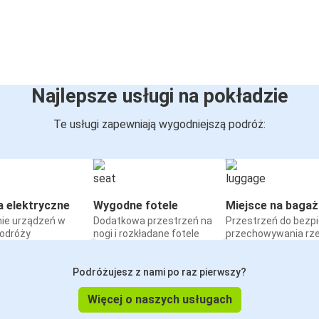
Najlepsze usługi na pokładzie
Te usługi zapewniają wygodniejszą podróż:
a elektryczne
Wygodne fotele
Miejsce na bagaż
ie urządzeń w
Dodatkowa przestrzeń na
Przestrzeń do bezp
podróży
nogi i rozkładane fotele
przechowywania rz
Podróżujesz z nami po raz pierwszy?
Więcej o naszych usługach