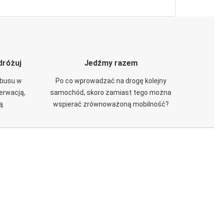
dróżuj
Jedźmy razem
obusu w
Po co wprowadzać na drogę kolejny
zerwacją,
samochód, skoro zamiast tego można
ą.
wspierać zrównoważoną mobilność?