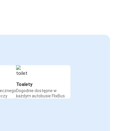
Toalety
iecznego
Dogodnie dostępne w
eczy
każdym autobusie FlixBus