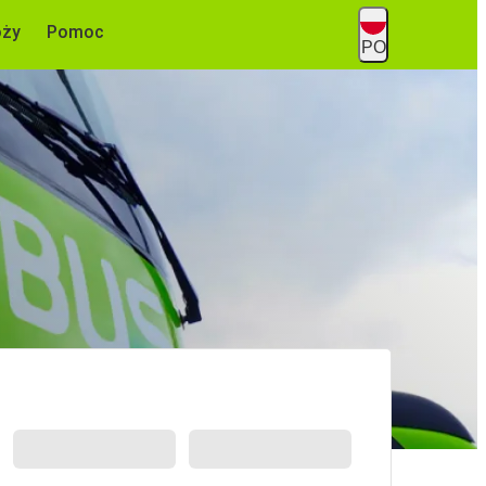
óży
Pomoc
PO