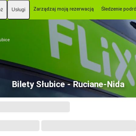
Zarządzaj moją rezerwacją
Śledzenie podr
óż
Usługi
ubice
Bilety Słubice - Ruciane-Nida