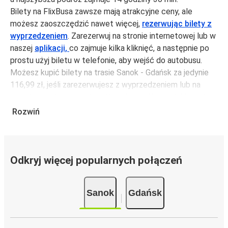
Bilety na FlixBusa zawsze mają atrakcyjne ceny, ale
możesz zaoszczędzić nawet więcej,
rezerwując bilety z
wyprzedzeniem
. Zarezerwuj na stronie internetowej lub w
naszej
aplikacji,
co zajmuje kilka kliknięć, a następnie po
prostu użyj biletu w telefonie, aby wejść do autobusu.
Możesz kupić bilety na trasie Sanok - Gdańsk za jedynie
116,99 zł, jeśli zarezerwujesz z wyprzedzeniem lub na
tygodniu, unikając weekendów i świąt. Aby podróżować
szybko, łatwo i zadbać o zmniejszanie śladu węglowego,
Rozwiń
podróżuj z FlixBusem.
Podróż na trasie Sanok - Gdańsk
Trasa Sanok - Gdańsk jest łatwa i wygodna z FlixBusem.
Odkryj więcej popularnych połączeń
i może zająć
jedynie 14 godziny 30 min
.
Podróż autobusem
ma mniejszy wpływ na środowisko
Sanok
Gdańsk
niż podróż samochodem czy samolotem. Stale pracujemy
nad tym, by jeszcze bardziej zmniejszać ślad węglowy,
stosując wysokie standardy środowiskowe w całej naszej