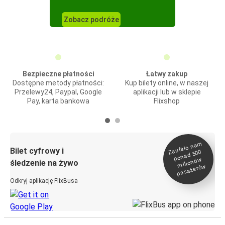
Zobacz podróże
Bezpieczne płatności
Łatwy zakup
Dostępne metody płatności:
Kup bilety online, w naszej
Przelewy24, Paypal, Google
aplikacji lub w sklepie
Pay, karta bankowa
Flixshop
Zaufało na
m
milionó
pasażeró
Bilet cyfrowy i
ponad 500
w
śledzenie na żywo
w
Odkryj aplikację FlixBusa