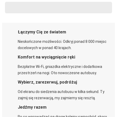
Łączymy Cię ze światem
Nieskończone możliwości. Odkryj ponad 8 000 miejsc
docelowych w ponad 40 krajach.
Komfort na wyciągnięcie ręki
Bezpłatne Wi-Fi, gniazdka elektryczne i dodatkowa
przestrzeń na nogi. Oto nowoczesne autobusy.
Wybierz, zarezerwuj, podróżuj
Od ekranu do siedzenia autobusu w kilka sekund. Ty
zajmij się rezerwacją, my zajmiemy się resztą.
Jedźmy razem
Po co wprowadzać na drogę kolejny samochód, skoro