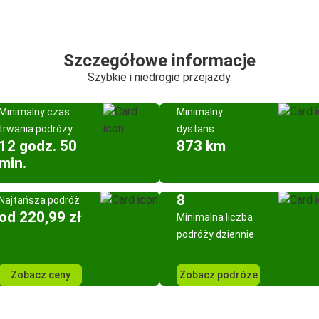
Szczegółowe informacje
Szybkie i niedrogie przejazdy.
Minimalny czas
Minimalny
trwania podróży
dystans
12 godz. 50
873 km
min.
8
Najtańsza podróż
od 220,99 zł
Minimalna liczba
podróży dziennie
Zobacz ceny
Zobacz podróże