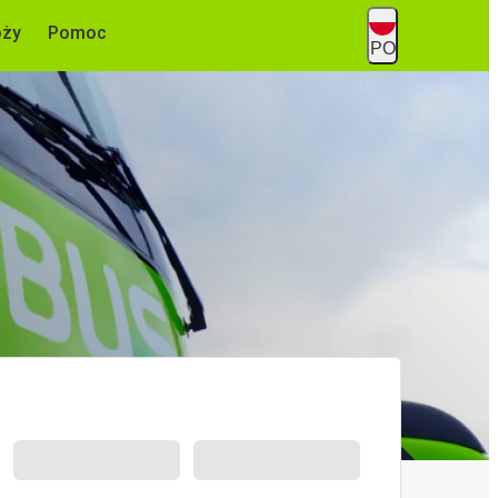
óży
Pomoc
PO