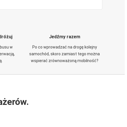
dróżuj
Jedźmy razem
obusu w
Po co wprowadzać na drogę kolejny
zerwacją,
samochód, skoro zamiast tego można
ą.
wspierać zrównoważoną mobilność?
ażerów.