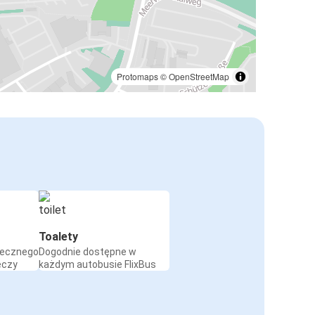
Protomaps
©
OpenStreetMap
Toalety
iecznego
Dogodnie dostępne w
eczy
każdym autobusie FlixBus