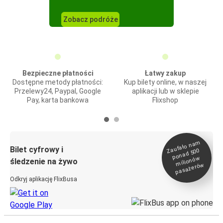
Zobacz podróże
Bezpieczne płatności
Łatwy zakup
Dostępne metody płatności:
Kup bilety online, w naszej
Przelewy24, Paypal, Google
aplikacji lub w sklepie
Pay, karta bankowa
Flixshop
Zaufało na
m
milionó
pasażeró
Bilet cyfrowy i
ponad 500
w
śledzenie na żywo
w
Odkryj aplikację FlixBusa