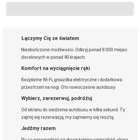
Łączymy Cię ze światem
Nieskończone możliwości. Odkryj ponad 8 000 miejsc
docelowych w ponad 40 krajach.
Komfort na wyciągnięcie ręki
Bezpłatne Wi-Fi, gniazdka elektryczne i dodatkowa
przestrzeń na nogi. Oto nowoczesne autobusy.
Wybierz, zarezerwuj, podróżuj
Od ekranu do siedzenia autobusu w kilka sekund. Ty
zajmij się rezerwacją, my zajmiemy się resztą.
Jedźmy razem
Po co wprowadzać na drogę kolejny samochód, skoro