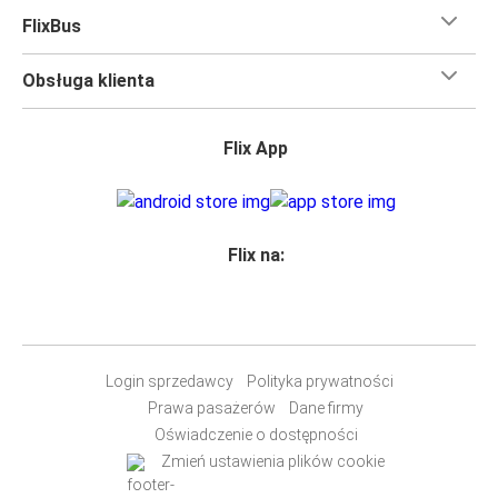
martwić, że nie wystarczy Ci miejsca w bagażu.
FlixBus
Wszyscy podróżujący z biletami
mają zagwarantowane
miejsce siedzące
w naszych autobusach
ale jeśli chcesz
Obsługa klienta
wybrać specjalne miejsce
, możesz zrobić to podczas
zakupu biletu. Do wyboru masz
miejsce klasyczne,
miejsce ze stolikiem, panoramę lub dodatkowe, puste
Flix App
miejsce obok.
Wystarczy zarezerwować je online w naszej
aplikacji
FlixBusa
podczas zakupu biletu, korzystając z jednej z
dostępnych metod płatności.
Flix na:
Login sprzedawcy
Polityka prywatności
Prawa pasażerów
Dane firmy
Oświadczenie o dostępności
Zmień ustawienia plików cookie