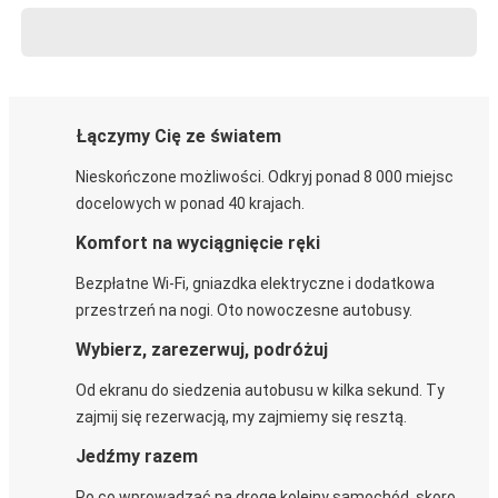
Łączymy Cię ze światem
Nieskończone możliwości. Odkryj ponad 8 000 miejsc
docelowych w ponad 40 krajach.
Komfort na wyciągnięcie ręki
Bezpłatne Wi-Fi, gniazdka elektryczne i dodatkowa
przestrzeń na nogi. Oto nowoczesne autobusy.
Wybierz, zarezerwuj, podróżuj
Od ekranu do siedzenia autobusu w kilka sekund. Ty
zajmij się rezerwacją, my zajmiemy się resztą.
Jedźmy razem
Po co wprowadzać na drogę kolejny samochód, skoro