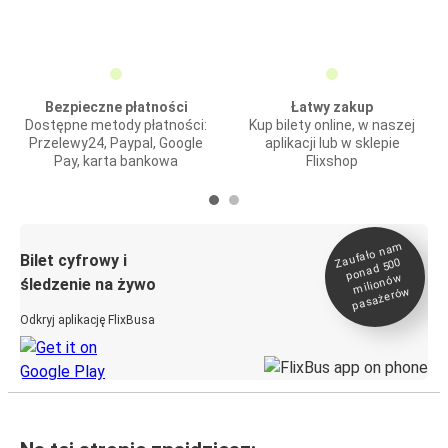
Bezpieczne płatności
Łatwy zakup
Dostępne metody płatności:
Kup bilety online, w naszej
Przelewy24, Paypal, Google
aplikacji lub w sklepie
Pay, karta bankowa
Flixshop
Zaufało na
m
milionó
pasażeró
Bilet cyfrowy i
ponad 500
w
śledzenie na żywo
w
Odkryj aplikację FlixBusa