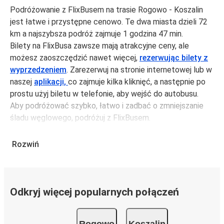
Podróżowanie z FlixBusem na trasie Rogowo - Koszalin
jest łatwe i przystępne cenowo. Te dwa miasta dzieli 72
km a najszybsza podróż zajmuje 1 godzina 47 min.
Bilety na FlixBusa zawsze mają atrakcyjne ceny, ale
możesz zaoszczędzić nawet więcej,
rezerwując bilety z
wyprzedzeniem
. Zarezerwuj na stronie internetowej lub w
naszej
aplikacji,
co zajmuje kilka kliknięć, a następnie po
prostu użyj biletu w telefonie, aby wejść do autobusu.
Aby podróżować szybko, łatwo i zadbać o zmniejszanie
śladu węglowego, podróżuj z FlixBusem.
Podróż z: Rogowo
Rozwiń
Rogowo: podróżujesz z tego miasta i nie znasz go zbyt
dobrze? Oto wszystko, co musisz wiedzieć.
Rogowo jest węzłem komunikacyjnym z
przystankiem
autobusowym
; 17 połączeniami do innych miast i
Odkryj więcej popularnych połączeń
codziennie zabiera podróżujących na przejazdy krajowe i
zagraniczne.
Rogowo
Koszalin