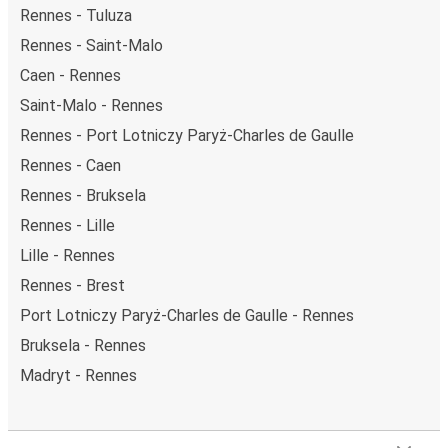
FlixBusa oznacza wygodną podróż w wielkim stylu, z
Rennes - Tuluza
udogodnieniami
, dzięki którym czas szybciej minie.
Rennes - Saint-Malo
Większość naszych autobusów jest wyposażona w
Caen - Rennes
bezpłatne Wi-Fi,
toalety i gniazdka elektryczne.
Saint-Malo - Rennes
Możesz bezpłatnie zabrać ze sobą
jedną sztuka bagażu
podręcznego i jedną sztukę bagażu głównego
, więc
Rennes - Port Lotniczy Paryż-Charles de Gaulle
nawet jeśli wybierasz się w długą podróż, nie musisz się
Rennes - Caen
martwić, że nie wystarczy Ci miejsca w bagażu.
Rennes - Bruksela
Wszyscy podróżujący z biletami
mają zagwarantowane
Rennes - Lille
miejsce siedzące
w naszych autobusach
ale jeśli chcesz
wybrać specjalne miejsce
, możesz zrobić to podczas
Lille - Rennes
zakupu biletu. Do wyboru masz
miejsce klasyczne,
Rennes - Brest
miejsce ze stolikiem, panoramę lub dodatkowe, puste
Port Lotniczy Paryż-Charles de Gaulle - Rennes
miejsce obok.
Bruksela - Rennes
Wystarczy zarezerwować je online w naszej
aplikacji
FlixBusa
podczas zakupu biletu, korzystając z jednej z
Madryt - Rennes
dostępnych metod płatności.