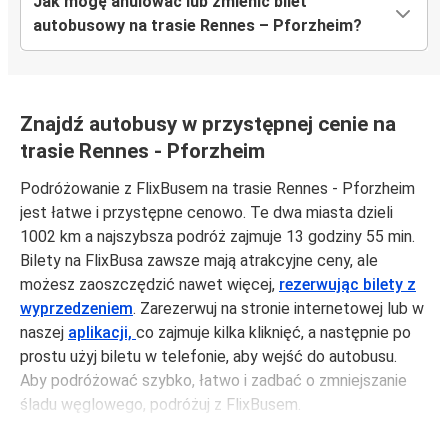
Jak mogę anulować lub zmienić bilet
autobusowy na trasie Rennes – Pforzheim?
Znajdź autobusy w przystępnej cenie na
trasie Rennes - Pforzheim
Podróżowanie z FlixBusem na trasie Rennes - Pforzheim
jest łatwe i przystępne cenowo. Te dwa miasta dzieli
1002 km a najszybsza podróż zajmuje 13 godziny 55 min.
Bilety na FlixBusa zawsze mają atrakcyjne ceny, ale
możesz zaoszczędzić nawet więcej,
rezerwując bilety z
wyprzedzeniem
. Zarezerwuj na stronie internetowej lub w
naszej
aplikacji,
co zajmuje kilka kliknięć, a następnie po
prostu użyj biletu w telefonie, aby wejść do autobusu.
Aby podróżować szybko, łatwo i zadbać o zmniejszanie
śladu węglowego, podróżuj z FlixBusem.
Podróż z: Rennes