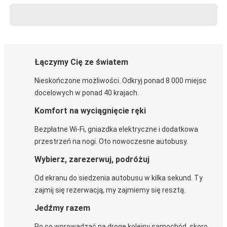
Łączymy Cię ze światem
Nieskończone możliwości. Odkryj ponad 8 000 miejsc
docelowych w ponad 40 krajach.
Komfort na wyciągnięcie ręki
Bezpłatne Wi-Fi, gniazdka elektryczne i dodatkowa
przestrzeń na nogi. Oto nowoczesne autobusy.
Wybierz, zarezerwuj, podróżuj
Od ekranu do siedzenia autobusu w kilka sekund. Ty
zajmij się rezerwacją, my zajmiemy się resztą.
Jedźmy razem
Po co wprowadzać na drogę kolejny samochód, skoro