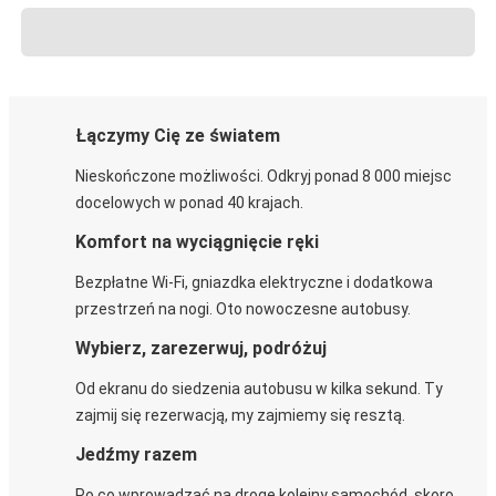
Łączymy Cię ze światem
Nieskończone możliwości. Odkryj ponad 8 000 miejsc
docelowych w ponad 40 krajach.
Komfort na wyciągnięcie ręki
Bezpłatne Wi-Fi, gniazdka elektryczne i dodatkowa
przestrzeń na nogi. Oto nowoczesne autobusy.
Wybierz, zarezerwuj, podróżuj
Od ekranu do siedzenia autobusu w kilka sekund. Ty
zajmij się rezerwacją, my zajmiemy się resztą.
Jedźmy razem
Po co wprowadzać na drogę kolejny samochód, skoro