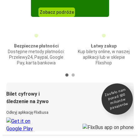
Zobacz podróże
Bezpieczne płatności
Łatwy zakup
Dostępne metody płatności:
Kup bilety online, w naszej
Przelewy24, Paypal, Google
aplikacji lub w sklepie
Pay, karta bankowa
Flixshop
Zaufało na
m
milionó
pasażeró
Bilet cyfrowy i
ponad 500
w
śledzenie na żywo
w
Odkryj aplikację FlixBusa