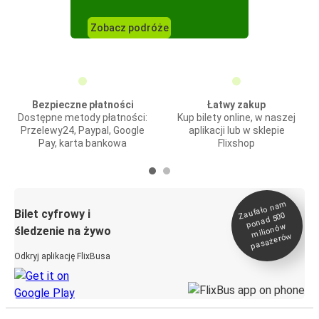
Zobacz podróże
Bezpieczne płatności
Łatwy zakup
Dostępne metody płatności:
Kup bilety online, w naszej
Przelewy24, Paypal, Google
aplikacji lub w sklepie
Pay, karta bankowa
Flixshop
Zaufało na
m
milionó
pasażeró
Bilet cyfrowy i
ponad 500
w
śledzenie na żywo
w
Odkryj aplikację FlixBusa