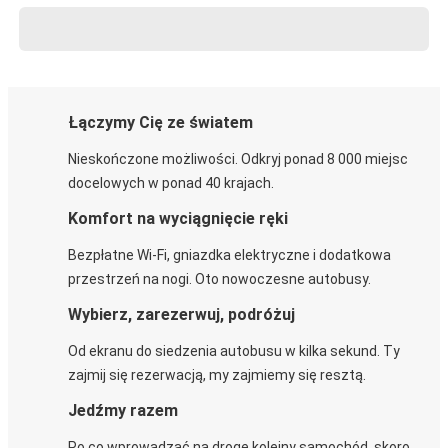
Łączymy Cię ze światem
Nieskończone możliwości. Odkryj ponad 8 000 miejsc
docelowych w ponad 40 krajach.
Komfort na wyciągnięcie ręki
Bezpłatne Wi-Fi, gniazdka elektryczne i dodatkowa
przestrzeń na nogi. Oto nowoczesne autobusy.
Wybierz, zarezerwuj, podróżuj
Od ekranu do siedzenia autobusu w kilka sekund. Ty
zajmij się rezerwacją, my zajmiemy się resztą.
Jedźmy razem
Po co wprowadzać na drogę kolejny samochód, skoro