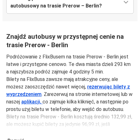
autobusowy na trasie Prerow – Berlin?
Znajdź autobusy w przystępnej cenie na
trasie Prerow - Berlin
Podróżowanie z FlixBusem na trasie Prerow - Berlin jest
łatwe i przystępne cenowo. Te dwa miasta dzieli 293 km
a najszybsza podróż zajmuje 4 godziny 5 min.
Bilety na FlixBusa zawsze mają atrakcyjne ceny, ale
możesz zaoszczędzić nawet więcej,
rezerwując bilety z
wyprzedzeniem
. Zarezerwuj na stronie internetowej lub w
naszej
aplikacji,
co zajmuje kilka kliknięć, a następnie po
prostu użyj biletu w telefonie, aby wejść do autobusu.
Bilety na trasie Prerow - Berlin kosztują średnio 132,99 zł,
ale możesz kupić bilety za jedynie 96,99 zł, jeśli
zarezerwujesz z wyprzedzeniem lub w dni robocze,
unikając weekendów i świąt. Aby podróżować szybko,