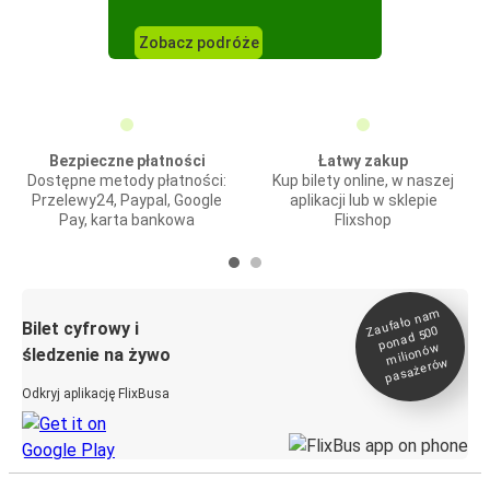
Zobacz podróże
Bezpieczne płatności
Łatwy zakup
Dostępne metody płatności:
Kup bilety online, w naszej
Przelewy24, Paypal, Google
aplikacji lub w sklepie
Pay, karta bankowa
Flixshop
Zaufało na
m
milionó
pasażeró
Bilet cyfrowy i
ponad 500
w
śledzenie na żywo
w
Odkryj aplikację FlixBusa