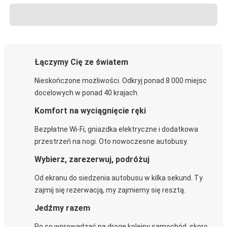
Łączymy Cię ze światem
Nieskończone możliwości. Odkryj ponad 8 000 miejsc
docelowych w ponad 40 krajach.
Komfort na wyciągnięcie ręki
Bezpłatne Wi-Fi, gniazdka elektryczne i dodatkowa
przestrzeń na nogi. Oto nowoczesne autobusy.
Wybierz, zarezerwuj, podróżuj
Od ekranu do siedzenia autobusu w kilka sekund. Ty
zajmij się rezerwacją, my zajmiemy się resztą.
Jedźmy razem
Po co wprowadzać na drogę kolejny samochód, skoro