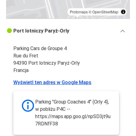
Protomaps
©
OpenStreetMap
Port lotniczy Paryż-Orly
Parking Cars de Groupe 4
Rue du Fret
94390 Port lotniczy Paryż-Orly
Francja
Wyświetl ten adres w Google Maps
Parking "Group Coaches 4" (Orly 4),
w pobliżu P4C --
https://maps.app.goo.gl/npSD3jt9u
7RDNfF38