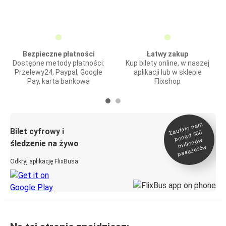
Bezpieczne płatności
Łatwy zakup
Dostępne metody płatności:
Kup bilety online, w naszej
Przelewy24, Paypal, Google
aplikacji lub w sklepie
Pay, karta bankowa
Flixshop
Zaufało na
m
milionó
pasażeró
Bilet cyfrowy i
ponad 500
w
śledzenie na żywo
w
Odkryj aplikację FlixBusa