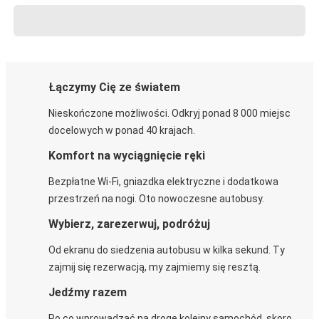
Łączymy Cię ze światem
Nieskończone możliwości. Odkryj ponad 8 000 miejsc
docelowych w ponad 40 krajach.
Komfort na wyciągnięcie ręki
Bezpłatne Wi-Fi, gniazdka elektryczne i dodatkowa
przestrzeń na nogi. Oto nowoczesne autobusy.
Wybierz, zarezerwuj, podróżuj
Od ekranu do siedzenia autobusu w kilka sekund. Ty
zajmij się rezerwacją, my zajmiemy się resztą.
Jedźmy razem
Po co wprowadzać na drogę kolejny samochód, skoro