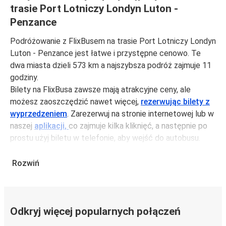
trasie Port Lotniczy Londyn Luton -
Penzance
Podróżowanie z FlixBusem na trasie Port Lotniczy Londyn
Luton - Penzance jest łatwe i przystępne cenowo. Te
dwa miasta dzieli 573 km a najszybsza podróż zajmuje 11
godziny.
Bilety na FlixBusa zawsze mają atrakcyjne ceny, ale
możesz zaoszczędzić nawet więcej,
rezerwując bilety z
wyprzedzeniem
. Zarezerwuj na stronie internetowej lub w
naszej
aplikacji,
co zajmuje kilka kliknięć, a następnie po
prostu użyj biletu w telefonie, aby wejść do autobusu.
Bilety na trasie Port Lotniczy Londyn Luton - Penzance
kosztują średnio 253,56 zł, ale możesz kupić bilety za
Rozwiń
jedynie 210,57 zł, jeśli zarezerwujesz z wyprzedzeniem lub
w dni robocze, unikając weekendów i świąt. Aby
podróżować szybko, łatwo i zadbać o zmniejszanie śladu
Odkryj więcej popularnych połączeń
węglowego, podróżuj z FlixBusem.