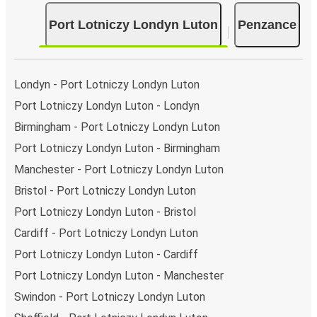
Podróż na trasie Port Lotniczy Londyn Luton -
Penzance
Port Lotniczy Londyn Luton
Penzance
Trasa Port Lotniczy Londyn Luton - Penzance jest łatwa i
wygodna z FlixBusem, dzięki 2 bezpośrednim połączeniom
dziennie.
Londyn - Port Lotniczy Londyn Luton
i może zająć
jedynie 11 godziny
.
Port Lotniczy Londyn Luton - Londyn
Podróż autobusem
ma mniejszy wpływ na środowisko
Birmingham - Port Lotniczy Londyn Luton
niż podróż samochodem czy samolotem. Stale pracujemy
Port Lotniczy Londyn Luton - Birmingham
nad tym, by jeszcze bardziej zmniejszać ślad węglowy,
stosując wysokie standardy środowiskowe w całej naszej
Manchester - Port Lotniczy Londyn Luton
flocie autobusów, wykorzystując alternatywne
Bristol - Port Lotniczy Londyn Luton
technologie napędu i paliwa oraz oferując wszystkim
Port Lotniczy Londyn Luton - Bristol
pasażerom możliwość zrekompensowania emisji
Cardiff - Port Lotniczy Londyn Luton
dwutlenku węgla przy zakupie biletu.
Średni koszt
podróży autobusem na trasie Port Lotniczy
Port Lotniczy Londyn Luton - Cardiff
Londyn Luton - Penzance to
253,56 zł
, co sprawia, że
Port Lotniczy Londyn Luton - Manchester
podróż autobusem jest znacznie tańsza od innych
Swindon - Port Lotniczy Londyn Luton
środków transportu.