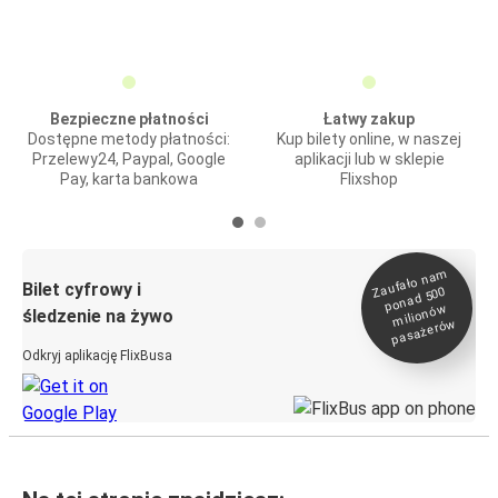
Bezpieczne płatności
Łatwy zakup
Dostępne metody płatności:
Kup bilety online, w naszej
Przelewy24, Paypal, Google
aplikacji lub w sklepie
Pay, karta bankowa
Flixshop
Zaufało na
m
milionó
pasażeró
Bilet cyfrowy i
ponad 500
w
śledzenie na żywo
w
Odkryj aplikację FlixBusa