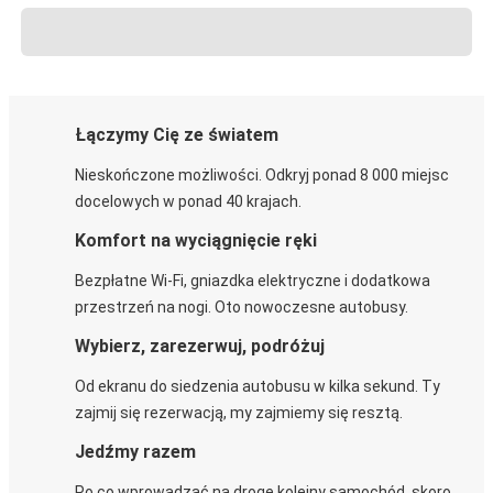
Łączymy Cię ze światem
Nieskończone możliwości. Odkryj ponad 8 000 miejsc
docelowych w ponad 40 krajach.
Komfort na wyciągnięcie ręki
Bezpłatne Wi-Fi, gniazdka elektryczne i dodatkowa
przestrzeń na nogi. Oto nowoczesne autobusy.
Wybierz, zarezerwuj, podróżuj
Od ekranu do siedzenia autobusu w kilka sekund. Ty
zajmij się rezerwacją, my zajmiemy się resztą.
Jedźmy razem
Po co wprowadzać na drogę kolejny samochód, skoro