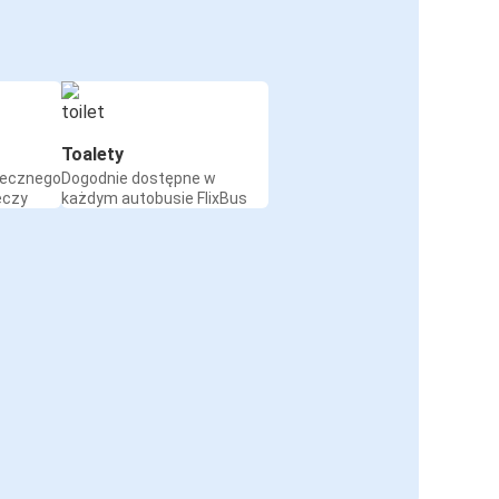
Toalety
iecznego
Dogodnie dostępne w
eczy
każdym autobusie FlixBus