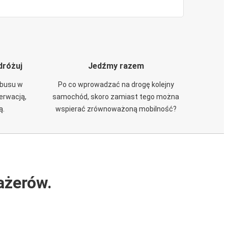
dróżuj
Jedźmy razem
obusu w
Po co wprowadzać na drogę kolejny
zerwacją,
samochód, skoro zamiast tego można
ą.
wspierać zrównoważoną mobilność?
ażerów.