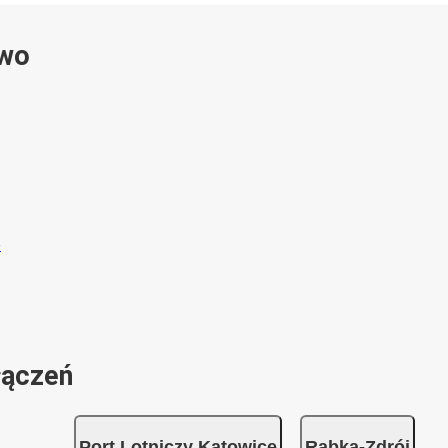
ywo
łączeń
Port Lotniczy Katowice
Rabka-Zdrój