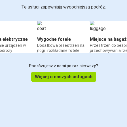
Te usługi zapewniają wygodniejszą podróż:
a elektryczne
Wygodne fotele
Miejsce na bagaż
ie urządzeń w
Dodatkowa przestrzeń na
Przestrzeń do bezp
podróży
nogi i rozkładane fotele
przechowywania rz
Podróżujesz z nami po raz pierwszy?
Więcej o naszych usługach