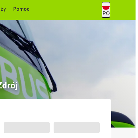
óży
Pomoc
PO
Zdrój