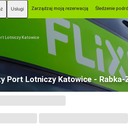
Zarządzaj moją rezerwacją
Śledzenie podr
óż
Usługi
rt Lotniczy Katowice
ty Port Lotniczy Katowice - Rabka-