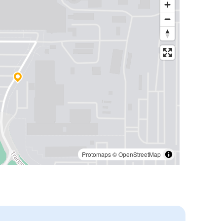
Protomaps
©
OpenStreetMap