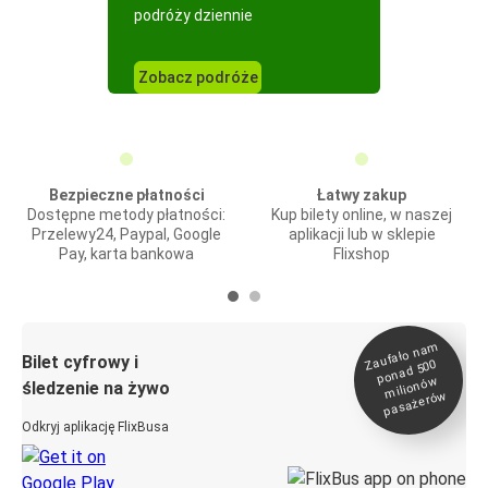
podróży dziennie
Zobacz podróże
Bezpieczne płatności
Łatwy zakup
Dostępne metody płatności:
Kup bilety online, w naszej
Przelewy24, Paypal, Google
aplikacji lub w sklepie
Pay, karta bankowa
Flixshop
Zaufało na
m
milionó
pasażeró
Bilet cyfrowy i
ponad 500
w
śledzenie na żywo
w
Odkryj aplikację FlixBusa