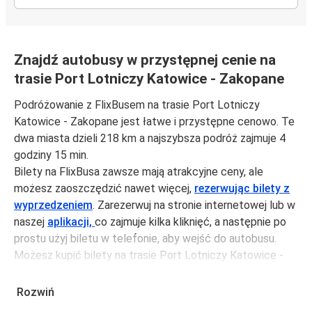
Znajdź autobusy w przystępnej cenie na
trasie Port Lotniczy Katowice - Zakopane
Podróżowanie z FlixBusem na trasie Port Lotniczy
Katowice - Zakopane jest łatwe i przystępne cenowo. Te
dwa miasta dzieli 218 km a najszybsza podróż zajmuje 4
godziny 15 min.
Bilety na FlixBusa zawsze mają atrakcyjne ceny, ale
możesz zaoszczędzić nawet więcej,
rezerwując bilety z
wyprzedzeniem
. Zarezerwuj na stronie internetowej lub w
naszej
aplikacji,
co zajmuje kilka kliknięć, a następnie po
prostu użyj biletu w telefonie, aby wejść do autobusu.
Możesz kupić bilety na trasie Port Lotniczy Katowice -
Zakopane za jedynie 61,99 zł, jeśli zarezerwujesz z
wyprzedzeniem lub na tygodniu, unikając weekendów i
Rozwiń
świąt. Aby podróżować szybko, łatwo i zadbać o