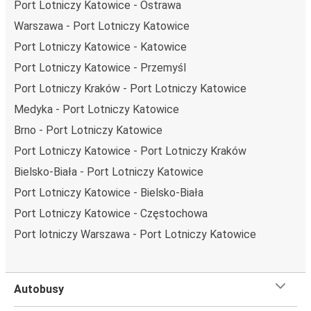
Port Lotniczy Katowice - Ostrawa
transportu.
Warszawa - Port Lotniczy Katowice
Podróż z: Port Lotniczy Katowice
Port Lotniczy Katowice - Katowice
Port Lotniczy Katowice: podróżujesz z tego miasta i nie
Port Lotniczy Katowice - Przemyśl
znasz go zbyt dobrze? Oto wszystko, co musisz wiedzieć.
Port Lotniczy Kraków - Port Lotniczy Katowice
Port Lotniczy Katowice jest węzłem komunikacyjnym z
Medyka - Port Lotniczy Katowice
przystankiem autobusowym
; 46 połączeniami do innych
Brno - Port Lotniczy Katowice
miast i codziennie zabiera podróżujących na przejazdy
krajowe i zagraniczne.
Port Lotniczy Katowice - Port Lotniczy Kraków
Bielsko-Biała - Port Lotniczy Katowice
Miejsce przyjazdu: Zakopane
Port Lotniczy Katowice - Bielsko-Biała
Zakopane – przyjeżdżasz tu pierwszy raz? Oto wszystko,
Port Lotniczy Katowice - Częstochowa
co musisz wiedzieć:
Zakopane ma świetne połączenie z innymi miejscami
Port lotniczy Warszawa - Port Lotniczy Katowice
docelowymi w sieci FlixBusa. Z tego miasta możesz
dojechać FlixBusem do 69 innych miejsc. Przystanki
FlixBusa znajdziesz dzięki mapie zamieszczonej na stronie.
Autobusy
Czego się spodziewać na pokładzie FlixBusa na