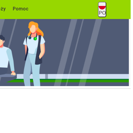
óży
Pomoc
PO