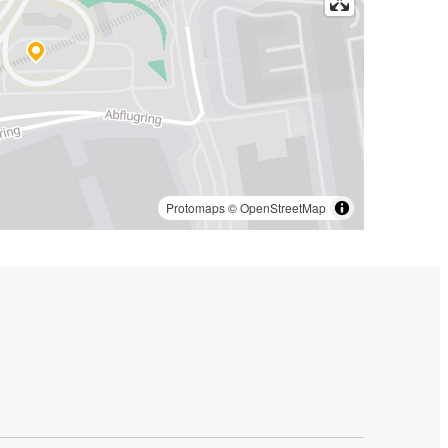
Protomaps
©
OpenStreetMap