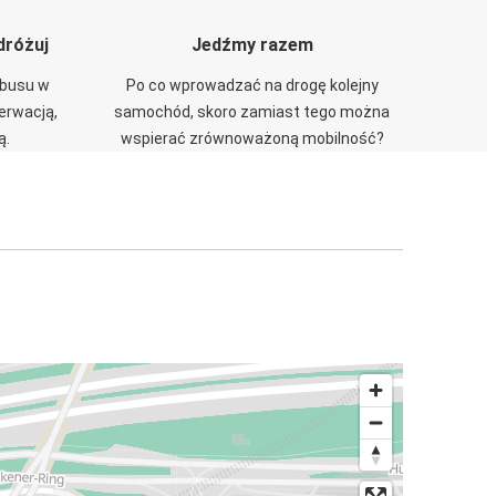
dróżuj
Jedźmy razem
obusu w
Po co wprowadzać na drogę kolejny
zerwacją,
samochód, skoro zamiast tego można
ą.
wspierać zrównoważoną mobilność?