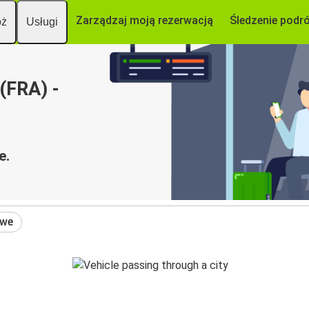
Zarządzaj moją rezerwacją
Śledzenie podr
óż
Usługi
 (FRA) -
e.
owe