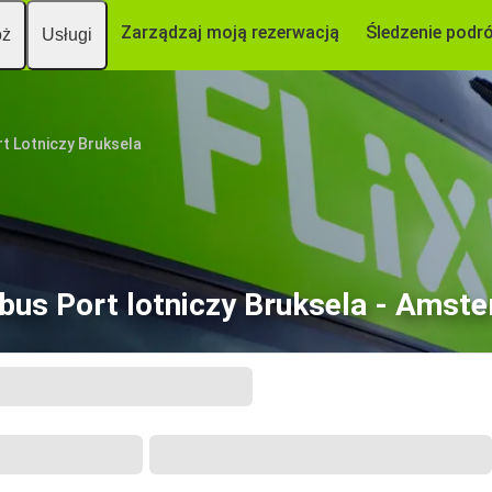
Zarządzaj moją rezerwacją
Śledzenie podr
óż
Usługi
t Lotniczy Bruksela
bus Port lotniczy Bruksela - Amst