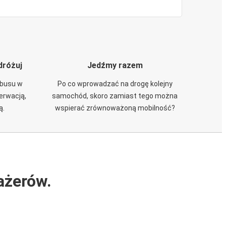
dróżuj
Jedźmy razem
obusu w
Po co wprowadzać na drogę kolejny
zerwacją,
samochód, skoro zamiast tego można
ą.
wspierać zrównoważoną mobilność?
ażerów.