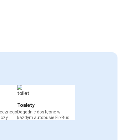
Toalety
iecznego
Dogodnie dostępne w
eczy
każdym autobusie FlixBus