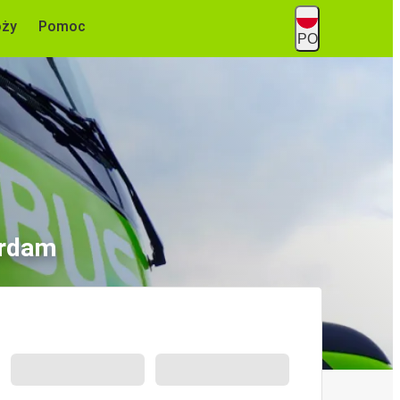
óży
Pomoc
PO
erdam