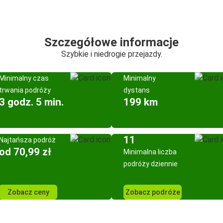
Szczegółowe informacje
Szybkie i niedrogie przejazdy.
Minimalny czas
Minimalny
trwania podróży
dystans
3 godz. 5 min.
199 km
11
Najtańsza podróż
od 70,99 zł
Minimalna liczba
podróży dziennie
Zobacz ceny
Zobacz podróże