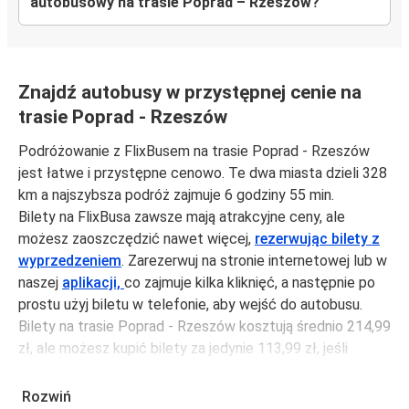
autobusowy na trasie Poprad – Rzeszów?
Znajdź autobusy w przystępnej cenie na
trasie Poprad - Rzeszów
Podróżowanie z FlixBusem na trasie Poprad - Rzeszów
jest łatwe i przystępne cenowo. Te dwa miasta dzieli 328
km a najszybsza podróż zajmuje 6 godziny 55 min.
Bilety na FlixBusa zawsze mają atrakcyjne ceny, ale
możesz zaoszczędzić nawet więcej,
rezerwując bilety z
wyprzedzeniem
. Zarezerwuj na stronie internetowej lub w
naszej
aplikacji,
co zajmuje kilka kliknięć, a następnie po
prostu użyj biletu w telefonie, aby wejść do autobusu.
Bilety na trasie Poprad - Rzeszów kosztują średnio 214,99
zł, ale możesz kupić bilety za jedynie 113,99 zł, jeśli
zarezerwujesz z wyprzedzeniem lub w dni robocze,
unikając weekendów i świąt. Aby podróżować szybko,
Rozwiń