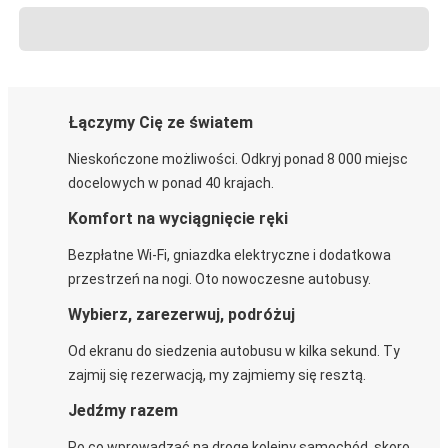
Łączymy Cię ze światem
Nieskończone możliwości. Odkryj ponad 8 000 miejsc
docelowych w ponad 40 krajach.
Komfort na wyciągnięcie ręki
Bezpłatne Wi-Fi, gniazdka elektryczne i dodatkowa
przestrzeń na nogi. Oto nowoczesne autobusy.
Wybierz, zarezerwuj, podróżuj
Od ekranu do siedzenia autobusu w kilka sekund. Ty
zajmij się rezerwacją, my zajmiemy się resztą.
Jedźmy razem
Po co wprowadzać na drogę kolejny samochód, skoro