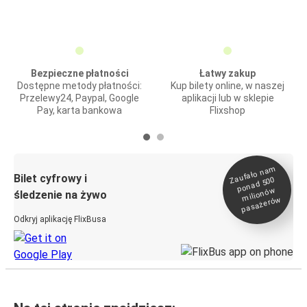
Bezpieczne płatności
Łatwy zakup
Dostępne metody płatności:
Kup bilety online, w naszej
Przelewy24, Paypal, Google
aplikacji lub w sklepie
Pay, karta bankowa
Flixshop
Zaufało na
m
milionó
pasażeró
Bilet cyfrowy i
ponad 500
w
śledzenie na żywo
w
Odkryj aplikację FlixBusa