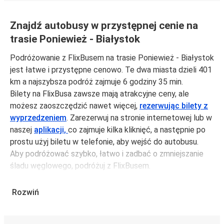
Znajdź autobusy w przystępnej cenie na
trasie Poniewież - Białystok
Podróżowanie z FlixBusem na trasie Poniewież - Białystok
jest łatwe i przystępne cenowo. Te dwa miasta dzieli 401
km a najszybsza podróż zajmuje 6 godziny 35 min.
Bilety na FlixBusa zawsze mają atrakcyjne ceny, ale
możesz zaoszczędzić nawet więcej,
rezerwując bilety z
wyprzedzeniem
. Zarezerwuj na stronie internetowej lub w
naszej
aplikacji,
co zajmuje kilka kliknięć, a następnie po
prostu użyj biletu w telefonie, aby wejść do autobusu.
Aby podróżować szybko, łatwo i zadbać o zmniejszanie
śladu węglowego, podróżuj z FlixBusem.
Podróż z: Poniewież
Rozwiń
Poniewież: podróżujesz z tego miasta i nie znasz go zbyt
dobrze? Oto wszystko, co musisz wiedzieć.