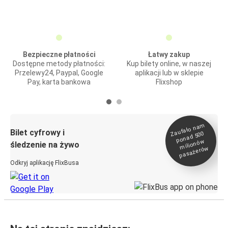
Bezpieczne płatności
Łatwy zakup
Dostępne metody płatności:
Kup bilety online, w naszej
Przelewy24, Paypal, Google
aplikacji lub w sklepie
Pay, karta bankowa
Flixshop
Zaufało na
m
milionó
pasażeró
Bilet cyfrowy i
ponad 500
w
śledzenie na żywo
w
Odkryj aplikację FlixBusa