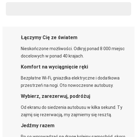
Łączymy Cię ze światem
Nieskończone możliwości. Odkryj ponad 8 000 miejsc
docelowych w ponad 40 krajach.
Komfort na wyciągnięcie ręki
Bezpłatne Wi-Fi, gniazdka elektryczne i dodatkowa
przestrzeń na nogi. Oto nowoczesne autobusy.
Wybierz, zarezerwuj, podróżuj
Od ekranu do siedzenia autobusu w kilka sekund. Ty
zajmij się rezerwacją, my zajmiemy się resztą.
Jedźmy razem
Po co wprowadzać na drogę kolejny samochód, skoro