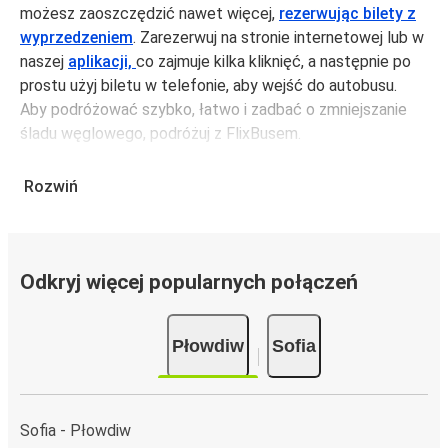
możesz zaoszczędzić nawet więcej,
rezerwując bilety z
wyprzedzeniem
. Zarezerwuj na stronie internetowej lub w
naszej
aplikacji,
co zajmuje kilka kliknięć, a następnie po
prostu użyj biletu w telefonie, aby wejść do autobusu.
Aby podróżować szybko, łatwo i zadbać o zmniejszanie
śladu węglowego, podróżuj z FlixBusem.
Podróż z: Płowdiw
Rozwiń
Płowdiw: podróżujesz z tego miasta i nie znasz go zbyt
dobrze? Oto wszystko, co musisz wiedzieć.
Płowdiw jest węzłem komunikacyjnym z
3 przystankami
autobusowymi
; 46 połączeniami do innych miast i
Odkryj więcej popularnych połączeń
codziennie zabiera podróżujących na przejazdy krajowe i
zagraniczne.
Płowdiw
Sofia
Miejsce przyjazdu: Sofia
Sofia – przyjeżdżasz tu pierwszy raz? Oto wszystko, co
musisz wiedzieć:
Sofia - Płowdiw
Sofia ma świetne połączenie z innymi miejscami