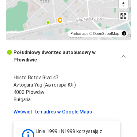
Protomaps
©
OpenStreetMap
Południowy dworzec autobusowy w
Płowdiwie
Hristo Botev Blvd 47
Avtogara Yug (Автогара Юг)
4000 Płowdiw
Bułgaria
Wyświetl ten adres w Google Maps
Linie 1999 i N1999 korzystają z