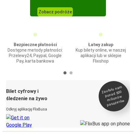
Zobacz podróże
Bezpieczne płatności
Łatwy zakup
Dostępne metody płatności:
Kup bilety online, w naszej
Przelewy24, Paypal, Google
aplikacji lub w sklepie
Pay, karta bankowa
Flixshop
Zaufało na
m
milionó
pasażeró
Bilet cyfrowy i
ponad 500
w
śledzenie na żywo
w
Odkryj aplikację FlixBusa