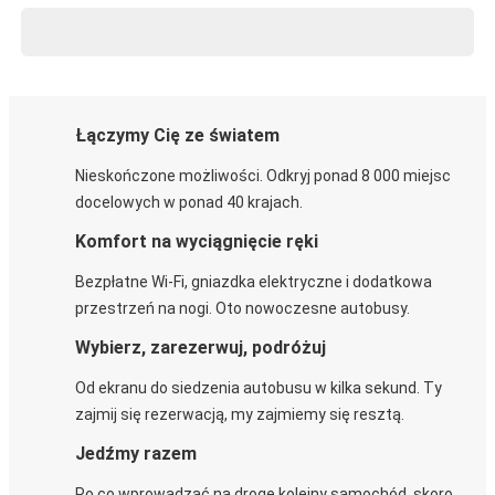
Łączymy Cię ze światem
Nieskończone możliwości. Odkryj ponad 8 000 miejsc
docelowych w ponad 40 krajach.
Komfort na wyciągnięcie ręki
Bezpłatne Wi-Fi, gniazdka elektryczne i dodatkowa
przestrzeń na nogi. Oto nowoczesne autobusy.
Wybierz, zarezerwuj, podróżuj
Od ekranu do siedzenia autobusu w kilka sekund. Ty
zajmij się rezerwacją, my zajmiemy się resztą.
Jedźmy razem
Po co wprowadzać na drogę kolejny samochód, skoro