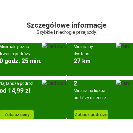
Szczegółowe informacje
Szybkie i niedrogie przejazdy.
Minimalny czas
Minimalny
trwania podróży
dystans
0 godz. 25 min.
27 km
2
Najtańsza podróż
od 14,99 zł
Minimalna liczba
podróży dziennie
Zobacz ceny
Zobacz podróże