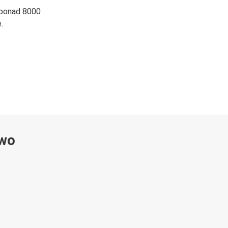
 ponad 8000
.
ywo