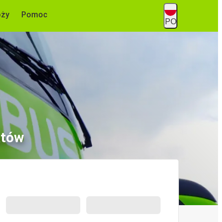
óży
Pomoc
PO
atów