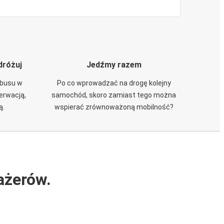
dróżuj
Jedźmy razem
obusu w
Po co wprowadzać na drogę kolejny
zerwacją,
samochód, skoro zamiast tego można
ą.
wspierać zrównoważoną mobilność?
ażerów.