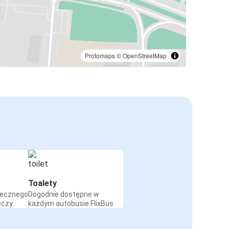
Protomaps
©
OpenStreetMap
Toalety
iecznego
Dogodnie dostępne w
eczy
każdym autobusie FlixBus