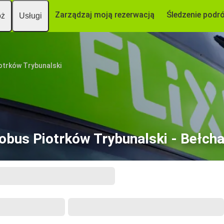
Zarządzaj moją rezerwacją
Śledzenie podr
óż
Usługi
otrków Trybunalski
obus Piotrków Trybunalski - Bełch