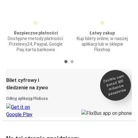
Bezpieczne płatności
Łatwy zakup
Dostępne metody płatności:
Kup bilety online, w naszej
Przelewy24, Paypal, Google
aplikacji lub w sklepie
Pay, karta bankowa
Flixshop
Zaufało na
m
milionó
pasażeró
Bilet cyfrowy i
ponad 500
w
śledzenie na żywo
w
Odkryj aplikację FlixBusa