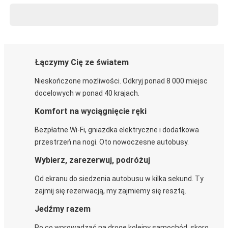
Łączymy Cię ze światem
Nieskończone możliwości. Odkryj ponad 8 000 miejsc
docelowych w ponad 40 krajach.
Komfort na wyciągnięcie ręki
Bezpłatne Wi-Fi, gniazdka elektryczne i dodatkowa
przestrzeń na nogi. Oto nowoczesne autobusy.
Wybierz, zarezerwuj, podróżuj
Od ekranu do siedzenia autobusu w kilka sekund. Ty
zajmij się rezerwacją, my zajmiemy się resztą.
Jedźmy razem
Po co wprowadzać na drogę kolejny samochód, skoro