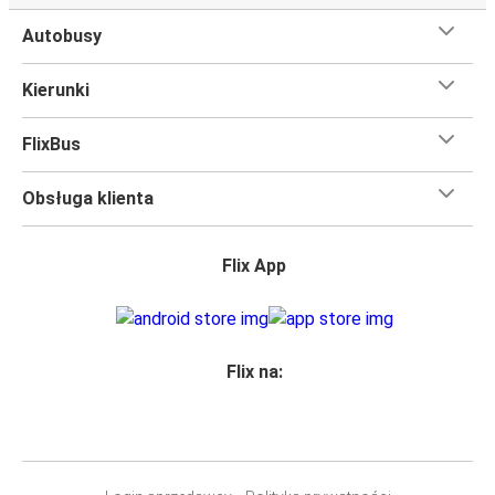
trasie Oldenburg - Kraków
Autobusy
Podróż na trasie Oldenburg - Kraków na pokładzie
FlixBusa oznacza wygodną podróż w wielkim stylu, z
Kierunki
udogodnieniami
, dzięki którym czas szybciej minie.
Większość naszych autobusów jest wyposażona w
FlixBus
bezpłatne Wi-Fi,
toalety i gniazdka elektryczne.
Możesz bezpłatnie zabrać ze sobą
jedną sztuka bagażu
Obsługa klienta
podręcznego i jedną sztukę bagażu głównego
, więc
nawet jeśli wybierasz się w długą podróż, nie musisz się
martwić, że nie wystarczy Ci miejsca w bagażu.
Flix App
Wszyscy podróżujący z biletami
mają zagwarantowane
miejsce siedzące
w naszych autobusach
ale jeśli chcesz
wybrać specjalne miejsce
, możesz zrobić to podczas
zakupu biletu. Do wyboru masz
miejsce klasyczne,
Flix na:
miejsce ze stolikiem, panoramę lub dodatkowe, puste
miejsce obok.
Wystarczy zarezerwować je online w naszej
aplikacji
FlixBusa
podczas zakupu biletu, korzystając z jednej z