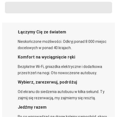
Łączymy Cię ze światem
Nieskończone możliwości. Odkryj ponad 8 000 miejsc
docelowych w ponad 40 krajach.
Komfort na wyciągnięcie ręki
Bezpłatne Wi-Fi, gniazdka elektryczne i dodatkowa
przestrzeń na nogi. Oto nowoczesne autobusy.
Wybierz, zarezerwuj, podróżuj
Od ekranu do siedzenia autobusu w kilka sekund. Ty
zajmij się rezerwacją, my zajmiemy się resztą.
Jedźmy razem
Po co wprowadzać na drogę kolejny samochód, skoro