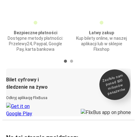
Bezpieczne płatności
Łatwy zakup
Dostępne metody płatności:
Kup bilety online, w naszej
Przelewy24, Paypal, Google
aplikacji lub w sklepie
Pay, karta bankowa
Flixshop
Zaufało na
m
milionó
pasażeró
Bilet cyfrowy i
ponad 500
w
śledzenie na żywo
w
Odkryj aplikację FlixBusa