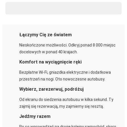
Łączymy Cię ze światem
Nieskończone możliwości. Odkryj ponad 8 000 miejsc
docelowych w ponad 40 krajach.
Komfort na wyciągnięcie ręki
Bezpłatne Wi-Fi, gniazdka elektryczne i dodatkowa
przestrzeń na nogi. Oto nowoczesne autobusy.
Wybierz, zarezerwuj, podróżuj
Od ekranu do siedzenia autobusu w kilka sekund. Ty
zajmij się rezerwacją, my zajmiemy się resztą.
Jedźmy razem
Po co wprowadzać na drogę kolejny samochód, skoro