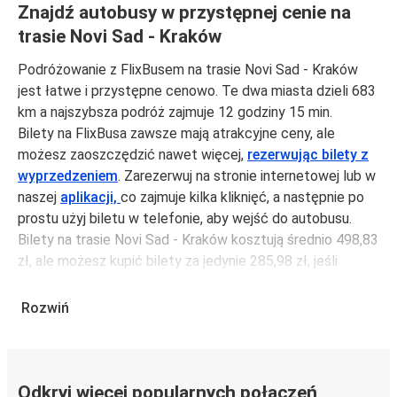
Znajdź autobusy w przystępnej cenie na
trasie Novi Sad - Kraków
Podróżowanie z FlixBusem na trasie Novi Sad - Kraków
jest łatwe i przystępne cenowo. Te dwa miasta dzieli 683
km a najszybsza podróż zajmuje 12 godziny 15 min.
Bilety na FlixBusa zawsze mają atrakcyjne ceny, ale
możesz zaoszczędzić nawet więcej,
rezerwując bilety z
wyprzedzeniem
. Zarezerwuj na stronie internetowej lub w
naszej
aplikacji,
co zajmuje kilka kliknięć, a następnie po
prostu użyj biletu w telefonie, aby wejść do autobusu.
Bilety na trasie Novi Sad - Kraków kosztują średnio 498,83
zł, ale możesz kupić bilety za jedynie 285,98 zł, jeśli
zarezerwujesz z wyprzedzeniem lub w dni robocze,
unikając weekendów i świąt. Aby podróżować szybko,
Rozwiń
łatwo i zadbać o zmniejszanie śladu węglowego, podróżuj
z FlixBusem.
Podróż na trasie Novi Sad - Kraków
Odkryj więcej popularnych połączeń