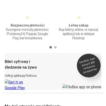
Bezpieczne płatności
Łatwy zakup
Dostępne metody płatności:
Kup bilety online, w naszej
Przelewy24, Paypal, Google
aplikacji lub w sklepie
Pay, karta bankowa
Flixshop
Zaufało na
m
milionó
pasażeró
Bilet cyfrowy i
ponad 500
w
śledzenie na żywo
w
Odkryj aplikację FlixBusa