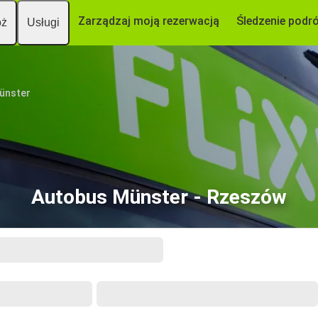
Zarządzaj moją rezerwacją
Śledzenie podr
óż
Usługi
ünster
Autobus Münster - Rzeszów