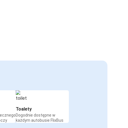
Toalety
iecznego
Dogodnie dostępne w
eczy
każdym autobusie FlixBus