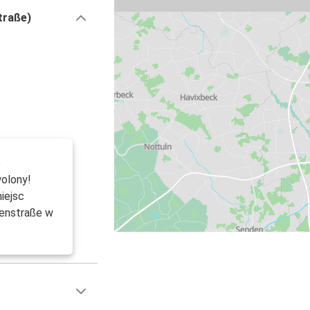
traße)
o
olony!
iejsc
fenstraße w