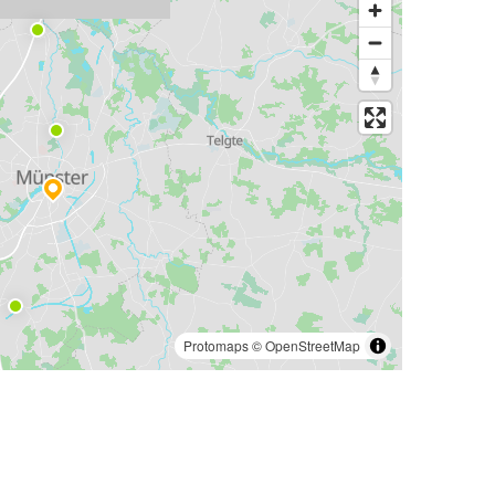
Protomaps
©
OpenStreetMap