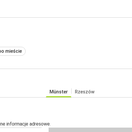
po mieście
Münster
Rzeszów
alne informacje adresowe.