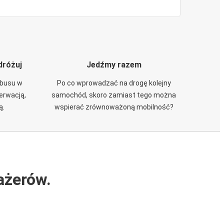
dróżuj
Jedźmy razem
obusu w
Po co wprowadzać na drogę kolejny
zerwacją,
samochód, skoro zamiast tego można
ą.
wspierać zrównoważoną mobilność?
ażerów.