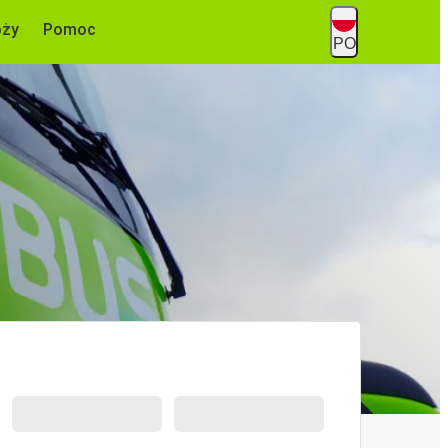
óży
Pomoc
PO