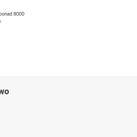
 ponad 8000
.
ywo