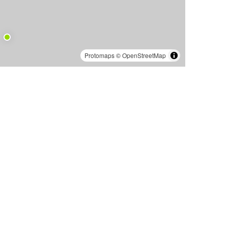
Protomaps
©
OpenStreetMap