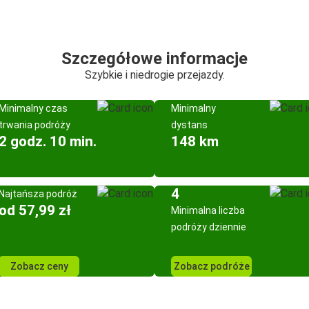
Szczegółowe informacje
Szybkie i niedrogie przejazdy.
Minimalny czas
Minimalny
trwania podróży
dystans
2 godz. 10 min.
148 km
4
Najtańsza podróż
od 57,99 zł
Minimalna liczba
podróży dziennie
Zobacz ceny
Zobacz podróże