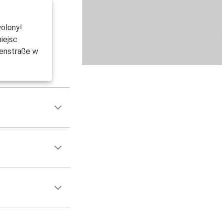
o
olony!
iejsc
fenstraße w