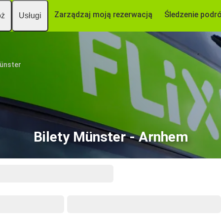
Zarządzaj moją rezerwacją
Śledzenie podr
óż
Usługi
ünster
Bilety Münster - Arnhem