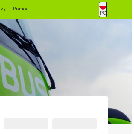
óży
Pomoc
PO