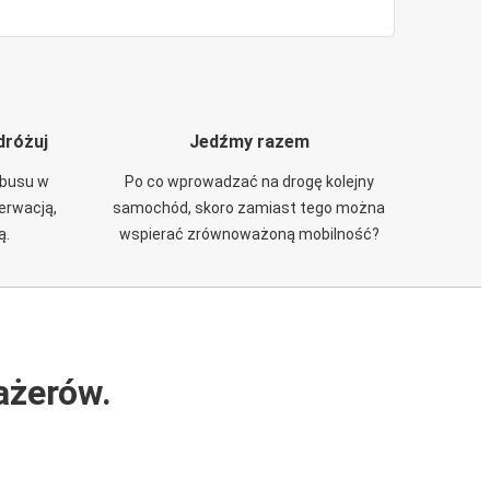
dróżuj
Jedźmy razem
obusu w
Po co wprowadzać na drogę kolejny
zerwacją,
samochód, skoro zamiast tego można
ą.
wspierać zrównoważoną mobilność?
ażerów.