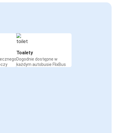
Toalety
iecznego
Dogodnie dostępne w
eczy
każdym autobusie FlixBus