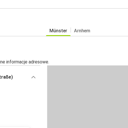
Münster
Arnhem
alne informacje adresowe.
traße)