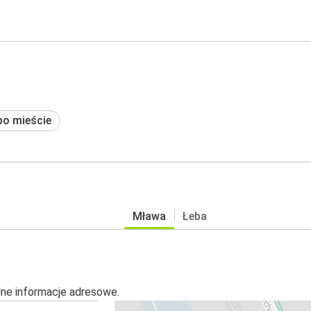
po mieście
Mława
Łeba
alne informacje adresowe.