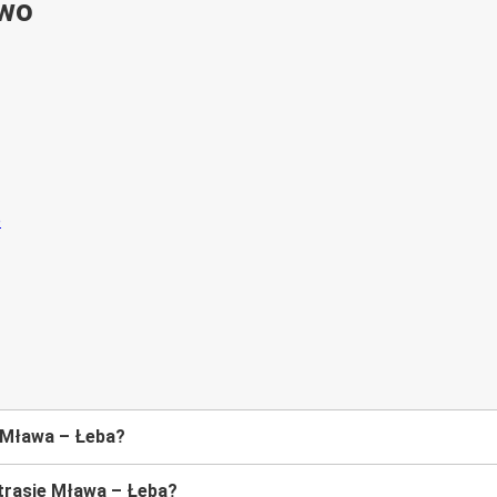
ywo
e Mława – Łeba?
trasie Mława – Łeba?