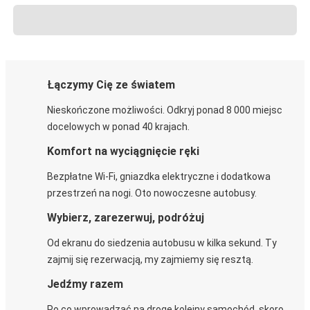
Łączymy Cię ze światem
Nieskończone możliwości. Odkryj ponad 8 000 miejsc
docelowych w ponad 40 krajach.
Komfort na wyciągnięcie ręki
Bezpłatne Wi-Fi, gniazdka elektryczne i dodatkowa
przestrzeń na nogi. Oto nowoczesne autobusy.
Wybierz, zarezerwuj, podróżuj
Od ekranu do siedzenia autobusu w kilka sekund. Ty
zajmij się rezerwacją, my zajmiemy się resztą.
Jedźmy razem
Po co wprowadzać na drogę kolejny samochód, skoro