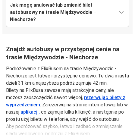
Jak mogę anulować lub zmienić bilet
autobusowy na trasie Międzywodzie –
Niechorze?
Znajdź autobusy w przystępnej cenie na
trasie Międzywodzie - Niechorze
Podróżowanie z FlixBusem na trasie Międzywodzie -
Niechorze jest łatwe i przystępne cenowo. Te dwa miasta
dzieli 31 km a najszybsza podróż zajmuje 42 min.
Bilety na FlixBusa zawsze mają atrakcyjne ceny, ale
możesz zaoszczędzić nawet więcej,
rezerwując bilety z
wyprzedzeniem
. Zarezerwuj na stronie internetowej lub w
naszej
aplikacji,
co zajmuje kilka kliknięć, a następnie po
prostu użyj biletu w telefonie, aby wejść do autobusu.
Aby podróżować szybko, łatwo i zadbać o zmniejszanie
śladu węglowego, podróżuj z FlixBusem.