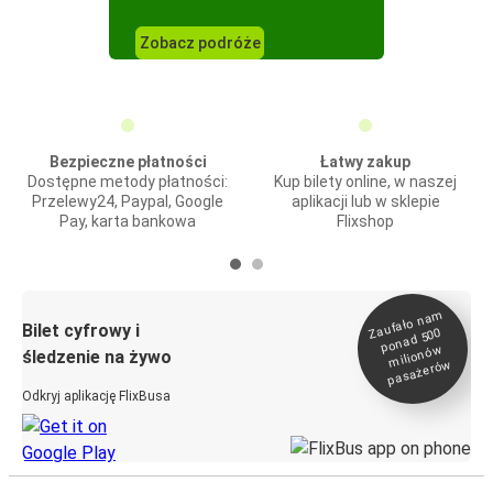
Zobacz podróże
Bezpieczne płatności
Łatwy zakup
Dostępne metody płatności:
Kup bilety online, w naszej
Przelewy24, Paypal, Google
aplikacji lub w sklepie
Pay, karta bankowa
Flixshop
Zaufało na
m
milionó
pasażeró
Bilet cyfrowy i
ponad 500
w
śledzenie na żywo
w
Odkryj aplikację FlixBusa