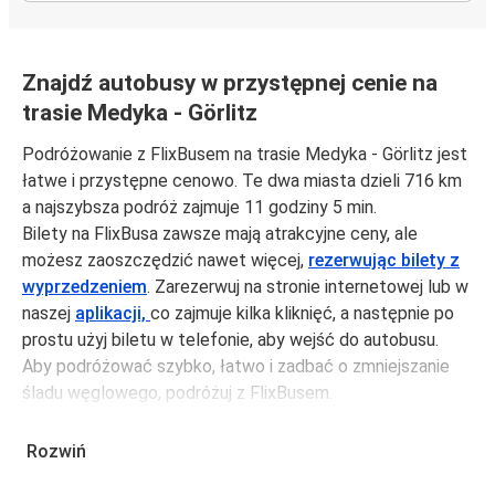
Znajdź autobusy w przystępnej cenie na
trasie Medyka - Görlitz
Podróżowanie z FlixBusem na trasie Medyka - Görlitz jest
łatwe i przystępne cenowo. Te dwa miasta dzieli 716 km
a najszybsza podróż zajmuje 11 godziny 5 min.
Bilety na FlixBusa zawsze mają atrakcyjne ceny, ale
możesz zaoszczędzić nawet więcej,
rezerwując bilety z
wyprzedzeniem
. Zarezerwuj na stronie internetowej lub w
naszej
aplikacji,
co zajmuje kilka kliknięć, a następnie po
prostu użyj biletu w telefonie, aby wejść do autobusu.
Aby podróżować szybko, łatwo i zadbać o zmniejszanie
śladu węglowego, podróżuj z FlixBusem.
Podróż z: Medyka
Rozwiń
Medyka: podróżujesz z tego miasta i nie znasz go zbyt