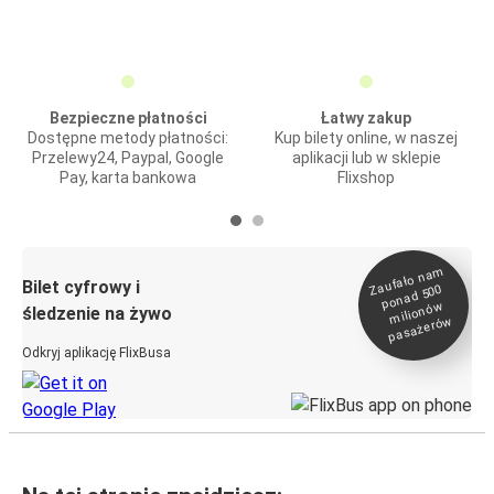
Bezpieczne płatności
Łatwy zakup
Dostępne metody płatności:
Kup bilety online, w naszej
Przelewy24, Paypal, Google
aplikacji lub w sklepie
Pay, karta bankowa
Flixshop
Zaufało na
m
milionó
pasażeró
Bilet cyfrowy i
ponad 500
w
śledzenie na żywo
w
Odkryj aplikację FlixBusa