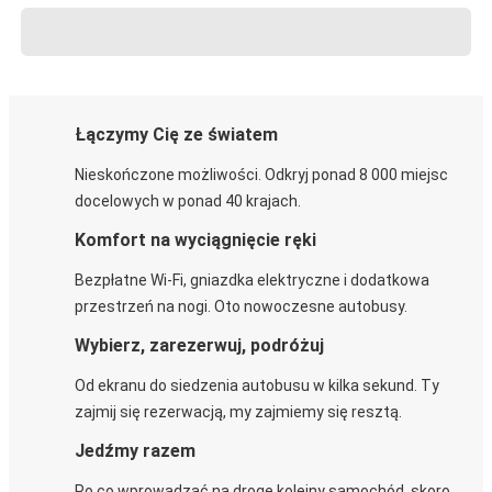
Łączymy Cię ze światem
Nieskończone możliwości. Odkryj ponad 8 000 miejsc
docelowych w ponad 40 krajach.
Komfort na wyciągnięcie ręki
Bezpłatne Wi-Fi, gniazdka elektryczne i dodatkowa
przestrzeń na nogi. Oto nowoczesne autobusy.
Wybierz, zarezerwuj, podróżuj
Od ekranu do siedzenia autobusu w kilka sekund. Ty
zajmij się rezerwacją, my zajmiemy się resztą.
Jedźmy razem
Po co wprowadzać na drogę kolejny samochód, skoro