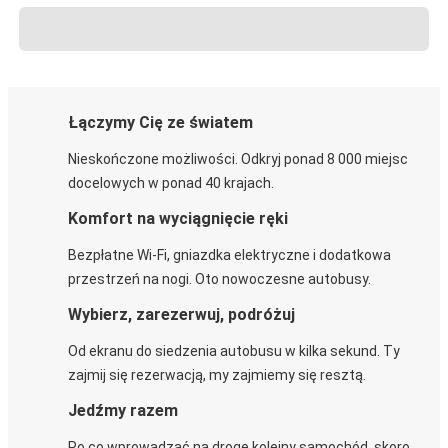
Łączymy Cię ze światem
Nieskończone możliwości. Odkryj ponad 8 000 miejsc
docelowych w ponad 40 krajach.
Komfort na wyciągnięcie ręki
Bezpłatne Wi-Fi, gniazdka elektryczne i dodatkowa
przestrzeń na nogi. Oto nowoczesne autobusy.
Wybierz, zarezerwuj, podróżuj
Od ekranu do siedzenia autobusu w kilka sekund. Ty
zajmij się rezerwacją, my zajmiemy się resztą.
Jedźmy razem
Po co wprowadzać na drogę kolejny samochód, skoro