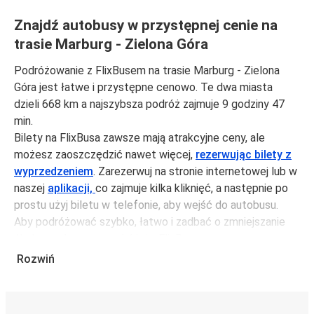
Znajdź autobusy w przystępnej cenie na
trasie Marburg - Zielona Góra
Podróżowanie z FlixBusem na trasie Marburg - Zielona
Góra jest łatwe i przystępne cenowo. Te dwa miasta
dzieli 668 km a najszybsza podróż zajmuje 9 godziny 47
min.
Bilety na FlixBusa zawsze mają atrakcyjne ceny, ale
możesz zaoszczędzić nawet więcej,
rezerwując bilety z
wyprzedzeniem
. Zarezerwuj na stronie internetowej lub w
naszej
aplikacji,
co zajmuje kilka kliknięć, a następnie po
prostu użyj biletu w telefonie, aby wejść do autobusu.
Aby podróżować szybko, łatwo i zadbać o zmniejszanie
śladu węglowego, podróżuj z FlixBusem.
Rozwiń
Podróż z: Marburg
Marburg: podróżujesz z tego miasta i nie znasz go zbyt
dobrze? Oto wszystko, co musisz wiedzieć.