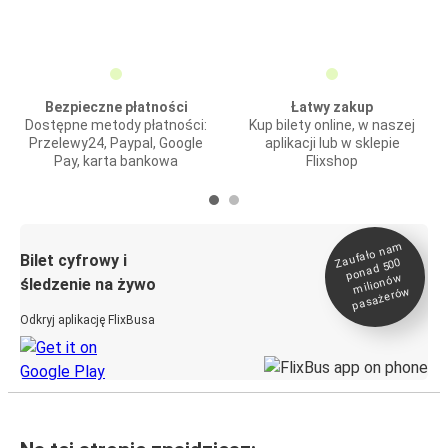
Bezpieczne płatności
Łatwy zakup
Dostępne metody płatności:
Kup bilety online, w naszej
Przelewy24, Paypal, Google
aplikacji lub w sklepie
Pay, karta bankowa
Flixshop
Zaufało na
m
milionó
pasażeró
Bilet cyfrowy i
ponad 500
w
śledzenie na żywo
w
Odkryj aplikację FlixBusa