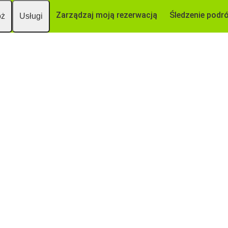
Zarządzaj moją rezerwacją
Śledzenie podr
óż
Usługi