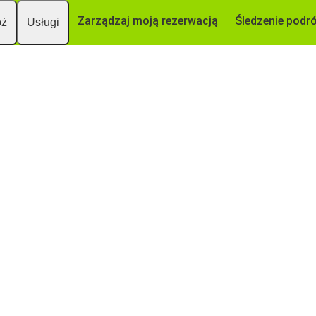
Zarządzaj moją rezerwacją
Śledzenie podr
óż
Usługi